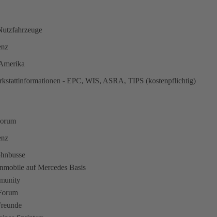
utzfahrzeuge
enz
n Amerika
kstattinformationen - EPC, WIS, ASRA, TIPS (kostenpflichtig)
Forum
enz
ohnbusse
hnmobile auf Mercedes Basis
munity
 Forum
Freunde