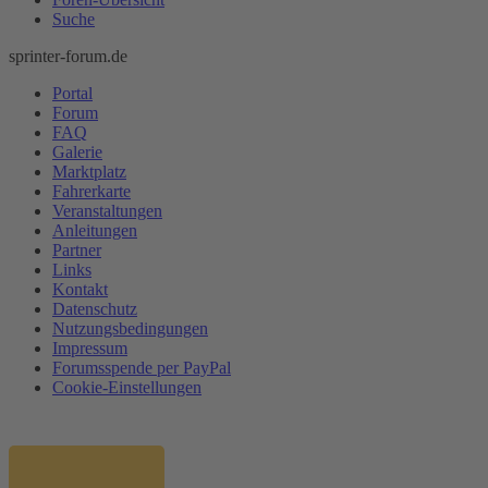
Suche
sprinter-forum.de
Portal
Forum
FAQ
Galerie
Marktplatz
Fahrerkarte
Veranstaltungen
Anleitungen
Partner
Links
Kontakt
Datenschutz
Nutzungsbedingungen
Impressum
Forumsspende per PayPal
Cookie-Einstellungen