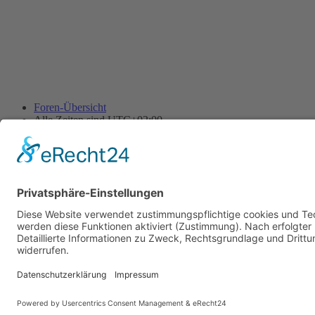
Foren-Übersicht
Alle Zeiten sind
UTC+02:00
Alle Cookies löschen
Powered by
phpBB
® Forum Software © phpBB Limited
Deutsche Übersetzung durch
phpBB.de
Cookie-Einstellungen
| Impressum
| Kontakt
Datenschutz
|
Nutzungsbedingungen
Time: 0.008s
| Peak Memory Usage: 10.11 MiB | GZIP: Off