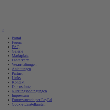
×
Portal
Forum
FAQ
Galerie
Marktplatz
Fahrerkarte
Veranstaltungen
Anleitungen
Partner
Links
Kontakt
Datenschutz
Nutzungsbedingungen
Impressum
Forumsspende per PayPal
Cookie-Einstellungen