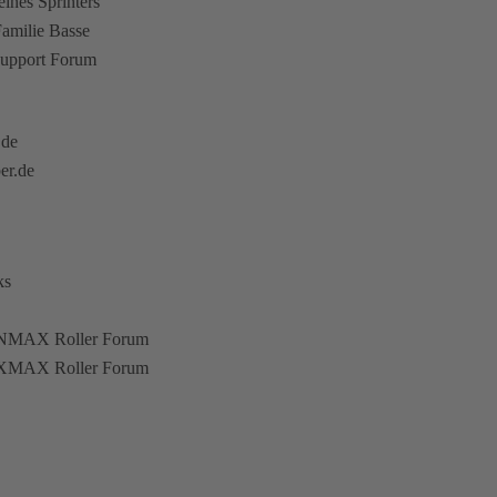
eines Sprinters
amilie Basse
upport Forum
.de
er.de
ks
NMAX Roller Forum
XMAX Roller Forum