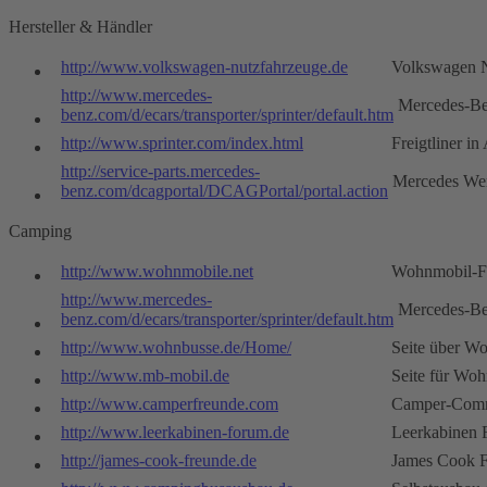
Hersteller & Händler
http://www.volkswagen-nutzfahrzeuge.de
Volkswagen N
http://www.mercedes-
Mercedes-B
benz.com/d/ecars/transporter/sprinter/default.htm
http://www.sprinter.com/index.html
Freigtliner i
http://service-parts.mercedes-
Mercedes Wer
benz.com/dcagportal/DCAGPortal/portal.action
Camping
http://www.wohnmobile.net
Wohnmobil-
http://www.mercedes-
Mercedes-B
benz.com/d/ecars/transporter/sprinter/default.htm
http://www.wohnbusse.de/Home/
Seite über W
http://www.mb-mobil.de
Seite für Wo
http://www.camperfreunde.com
Camper-Com
http://www.leerkabinen-forum.de
Leerkabinen
http://james-cook-freunde.de
James Cook 