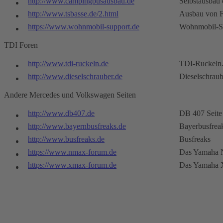
http://www.campingbusausbau.de
Selbstausbau 
http://www.tsbasse.de/2.html
Ausbau von F
https://www.wohnmobil-support.de
Wohnmobil-S
TDI Foren
http://www.tdi-ruckeln.de
TDI-Ruckeln
http://www.dieselschrauber.de
Dieselschraub
Andere Mercedes und Volkswagen Seiten
http://www.db407.de
DB 407 Seite
http://www.bayernbusfreaks.de
Bayerbusfrea
http://www.busfreaks.de
Busfreaks
https://www.nmax-forum.de
Das Yamaha 
https://www.xmax-forum.de
Das Yamaha 