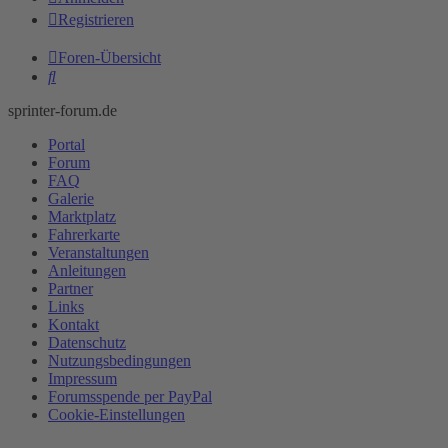
Registrieren
Foren-Übersicht
Suche
sprinter-forum.de
Portal
Forum
FAQ
Galerie
Marktplatz
Fahrerkarte
Veranstaltungen
Anleitungen
Partner
Links
Kontakt
Datenschutz
Nutzungsbedingungen
Impressum
Forumsspende per PayPal
Cookie-Einstellungen