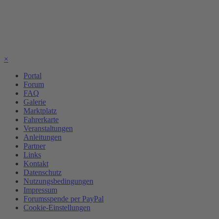
×
Portal
Forum
FAQ
Galerie
Marktplatz
Fahrerkarte
Veranstaltungen
Anleitungen
Partner
Links
Kontakt
Datenschutz
Nutzungsbedingungen
Impressum
Forumsspende per PayPal
Cookie-Einstellungen