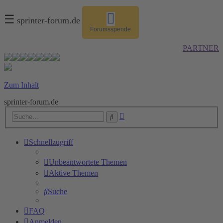
☰
sprinter-forum.de
Forumsspende
PARTNER
Zum Inhalt
sprinter-forum.de
Erweiterte
Suche
Suche
Schnellzugriff
Unbeantwortete Themen
Aktive Themen
Suche
FAQ
Anmelden