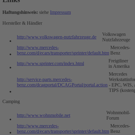
Haftungshinweis:
siehe
Impressum
Hersteller & Händler
Volkswagen
http://www.volkswagen-nutzfahrzeuge.de
Nutzfahrzeuge
http://www.mercedes-
Mercedes-
benz.com/d/ecars/transporter/sprinter/default.htm
Benz
Freigtliner
http://www.sprinter.com/index.html
in Amerika
Mercedes
http://service-parts.mercedes-
Werkstattinfo
benz.com/dcagportal/DCAGPortal/portal.action
- EPC, WIS,
TIPS (kostenp
Camping
Wohnmobil-
http://www.wohnmobile.net
Forum
http://www.mercedes-
Mercedes-
benz.com/d/ecars/transporter/sprinter/default.htm
Benz