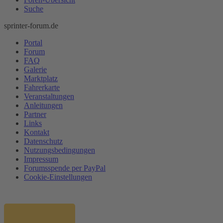
Suche
sprinter-forum.de
Portal
Forum
FAQ
Galerie
Marktplatz
Fahrerkarte
Veranstaltungen
Anleitungen
Partner
Links
Kontakt
Datenschutz
Nutzungsbedingungen
Impressum
Forumsspende per PayPal
Cookie-Einstellungen