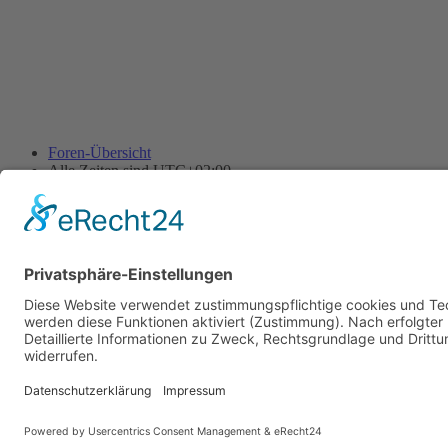
Foren-Übersicht
Alle Zeiten sind
UTC+02:00
Alle Cookies löschen
Powered by
phpBB
® Forum Software © phpBB Limited
Deutsche Übersetzung durch
phpBB.de
Cookie-Einstellungen
| Impressum
| Kontakt
Datenschutz
|
Nutzungsbedingungen
Time: 0.019s
| Peak Memory Usage: 10.11 MiB | GZIP: Off