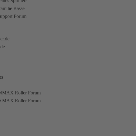
eines Sprinters
amilie Basse
upport Forum
er.de
.de
ks
NMAX Roller Forum
XMAX Roller Forum