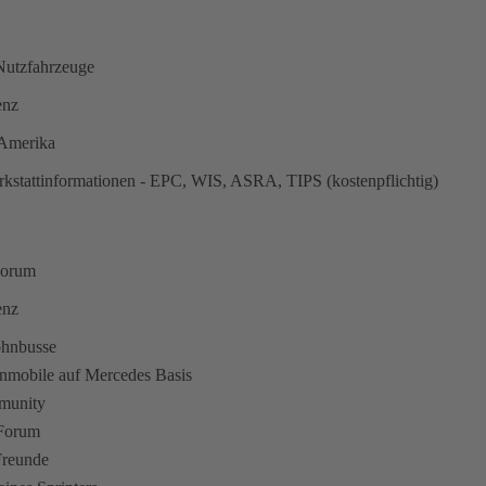
utzfahrzeuge
enz
n Amerika
kstattinformationen - EPC, WIS, ASRA, TIPS (kostenpflichtig)
Forum
enz
ohnbusse
hnmobile auf Mercedes Basis
munity
 Forum
Freunde