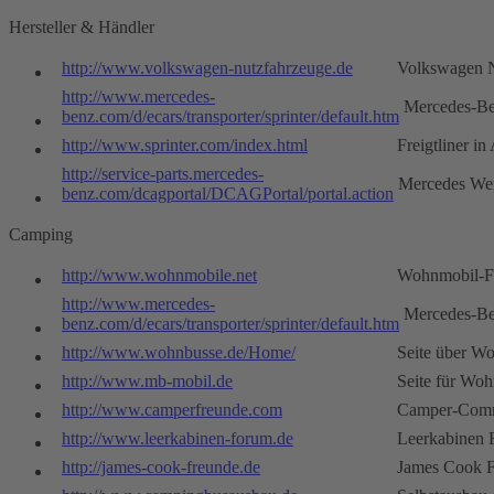
Hersteller & Händler
http://www.volkswagen-nutzfahrzeuge.de
Volkswagen N
http://www.mercedes-
Mercedes-B
benz.com/d/ecars/transporter/sprinter/default.htm
http://www.sprinter.com/index.html
Freigtliner i
http://service-parts.mercedes-
Mercedes Wer
benz.com/dcagportal/DCAGPortal/portal.action
Camping
http://www.wohnmobile.net
Wohnmobil-
http://www.mercedes-
Mercedes-B
benz.com/d/ecars/transporter/sprinter/default.htm
http://www.wohnbusse.de/Home/
Seite über W
http://www.mb-mobil.de
Seite für Wo
http://www.camperfreunde.com
Camper-Com
http://www.leerkabinen-forum.de
Leerkabinen
http://james-cook-freunde.de
James Cook 