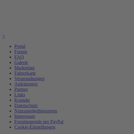
×
Portal
Forum
FAQ
Galerie
Marktplatz
Fahrerkarte
Veranstaltungen
Anleitungen
Partner
Links
Kontakt
Datenschutz
Nutzungsbedingungen
Impressum
Forumsspende per PayPal
Cookie-Einstellungen