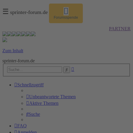
☰
sprinter-forum.de
Forumsspende
PARTNER
Zum Inhalt
sprinter-forum.de
Erweiterte
Suche
Suche
Schnellzugriff
Unbeantwortete Themen
Aktive Themen
Suche
FAQ
Anmelden