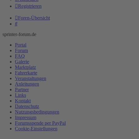
Registrieren
Foren-Übersicht
Suche
sprinter-forum.de
Portal
Forum
FAQ
Galerie
Marktplatz
Fahrerkarte
Veranstaltungen
Anleitungen
Partner
Links
Kontakt
Datenschutz
Nutzungsbedingungen
Impressum
Forumsspende per PayPal
Cookie-Einstellungen