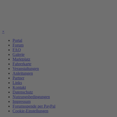
×
Portal
Forum
FAQ
Galerie
Marktplatz
Fahrerkarte
Veranstaltungen
Anleitungen
Partner
Links
Kontakt
Datenschutz
Nutzungsbedingungen
Impressum
Forumsspende per PayPal
Cookie-Einstellungen