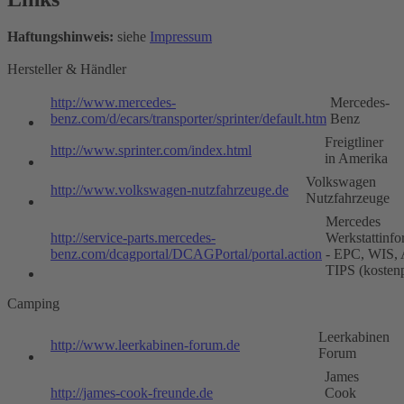
Haftungshinweis:
siehe
Impressum
Hersteller & Händler
http://www.mercedes-
Mercedes-
benz.com/d/ecars/transporter/sprinter/default.htm
Benz
Freigtliner
http://www.sprinter.com/index.html
in Amerika
Volkswagen
http://www.volkswagen-nutzfahrzeuge.de
Nutzfahrzeuge
Mercedes
http://service-parts.mercedes-
Werkstattinfo
benz.com/dcagportal/DCAGPortal/portal.action
- EPC, WIS,
TIPS (kostenp
Camping
Leerkabinen
http://www.leerkabinen-forum.de
Forum
James
http://james-cook-freunde.de
Cook