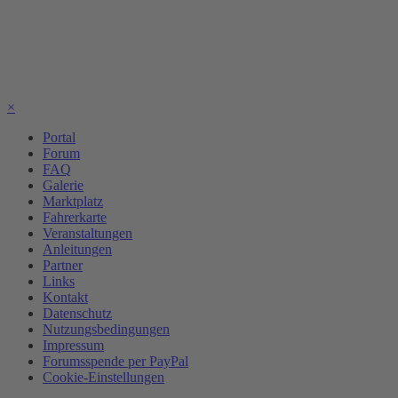
×
Portal
Forum
FAQ
Galerie
Marktplatz
Fahrerkarte
Veranstaltungen
Anleitungen
Partner
Links
Kontakt
Datenschutz
Nutzungsbedingungen
Impressum
Forumsspende per PayPal
Cookie-Einstellungen