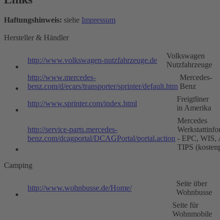
Haftungshinweis:
siehe
Impressum
Hersteller & Händler
Volkswagen
http://www.volkswagen-nutzfahrzeuge.de
Nutzfahrzeuge
http://www.mercedes-
Mercedes-
benz.com/d/ecars/transporter/sprinter/default.htm
Benz
Freigtliner
http://www.sprinter.com/index.html
in Amerika
Mercedes
http://service-parts.mercedes-
Werkstattinfo
benz.com/dcagportal/DCAGPortal/portal.action
- EPC, WIS,
TIPS (kostenp
Camping
Seite über
http://www.wohnbusse.de/Home/
Wohnbusse
Seite für
Wohnmobile