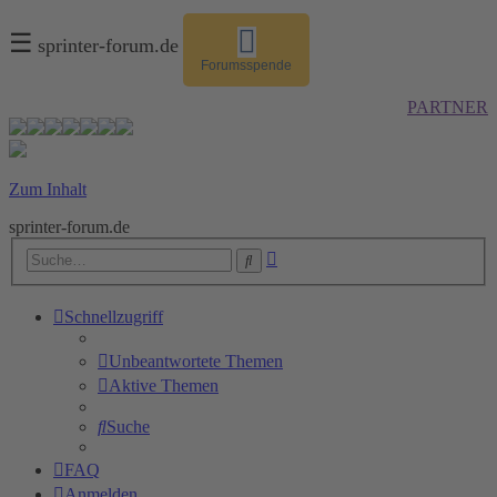
☰
sprinter-forum.de
Forumsspende
PARTNER
Zum Inhalt
sprinter-forum.de
Erweiterte
Suche
Suche
Schnellzugriff
Unbeantwortete Themen
Aktive Themen
Suche
FAQ
Anmelden