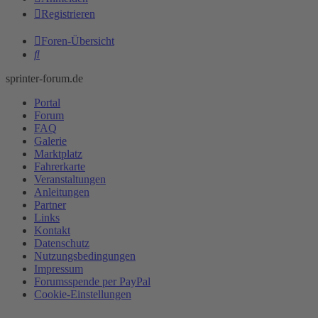
Registrieren
Foren-Übersicht
Suche
sprinter-forum.de
Portal
Forum
FAQ
Galerie
Marktplatz
Fahrerkarte
Veranstaltungen
Anleitungen
Partner
Links
Kontakt
Datenschutz
Nutzungsbedingungen
Impressum
Forumsspende per PayPal
Cookie-Einstellungen