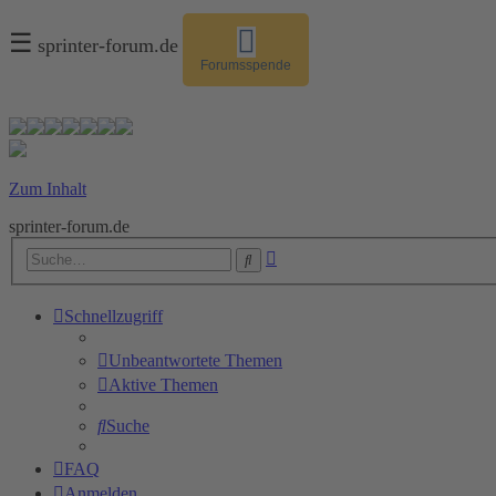
☰
sprinter-forum.de
Forumsspende
Zum Inhalt
sprinter-forum.de
Erweiterte
Suche
Suche
Schnellzugriff
Unbeantwortete Themen
Aktive Themen
Suche
FAQ
Anmelden