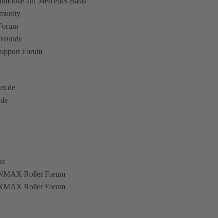
hnmobile auf Mercedes Basis
munity
 Forum
Freunde
upport Forum
er.de
.de
ks
NMAX Roller Forum
XMAX Roller Forum