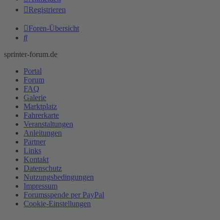
Registrieren
Foren-Übersicht
Suche
sprinter-forum.de
Portal
Forum
FAQ
Galerie
Marktplatz
Fahrerkarte
Veranstaltungen
Anleitungen
Partner
Links
Kontakt
Datenschutz
Nutzungsbedingungen
Impressum
Forumsspende per PayPal
Cookie-Einstellungen