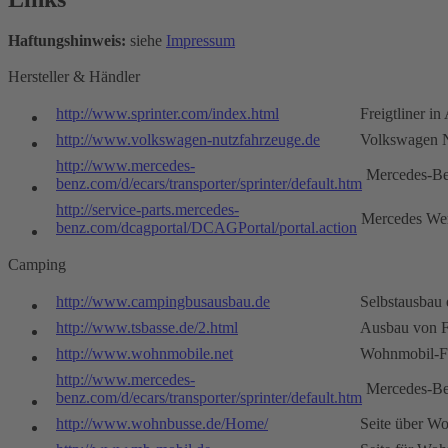
Haftungshinweis:
siehe
Impressum
Hersteller & Händler
http://www.sprinter.com/index.html
Freigtliner i
http://www.volkswagen-nutzfahrzeuge.de
Volkswagen N
http://www.mercedes-
Mercedes-B
benz.com/d/ecars/transporter/sprinter/default.htm
http://service-parts.mercedes-
Mercedes Wer
benz.com/dcagportal/DCAGPortal/portal.action
Camping
http://www.campingbusausbau.de
Selbstausbau 
http://www.tsbasse.de/2.html
Ausbau von F
http://www.wohnmobile.net
Wohnmobil-
http://www.mercedes-
Mercedes-B
benz.com/d/ecars/transporter/sprinter/default.htm
http://www.wohnbusse.de/Home/
Seite über W