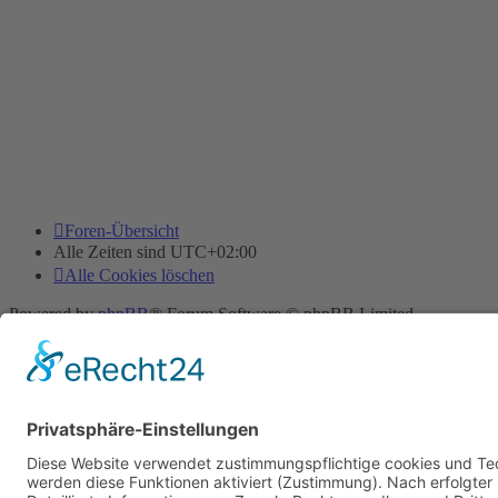
Foren-Übersicht
Alle Zeiten sind
UTC+02:00
Alle Cookies löschen
Powered by
phpBB
® Forum Software © phpBB Limited
Deutsche Übersetzung durch
phpBB.de
Cookie-Einstellungen
| Impressum
| Kontakt
Datenschutz
|
Nutzungsbedingungen
Time: 0.009s
| Peak Memory Usage: 10.11 MiB | GZIP: Off