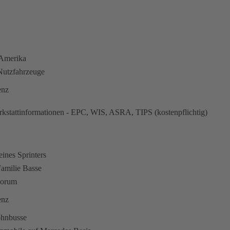
n Amerika
utzfahrzeuge
enz
kstattinformationen - EPC, WIS, ASRA, TIPS (kostenpflichtig)
eines Sprinters
amilie Basse
Forum
enz
ohnbusse