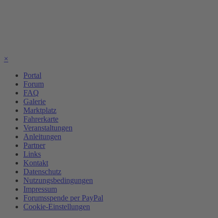
×
Portal
Forum
FAQ
Galerie
Marktplatz
Fahrerkarte
Veranstaltungen
Anleitungen
Partner
Links
Kontakt
Datenschutz
Nutzungsbedingungen
Impressum
Forumsspende per PayPal
Cookie-Einstellungen