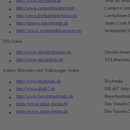
http://www.mb-mobil.de
Seite für Wo
http://www.camperfreunde.com
Camper-Com
http://www.leerkabinen-forum.de
Leerkabinen
http://james-cook-freunde.de
James Cook 
https://www.wohnmobil-support.de
Wohnmobil-S
TDI Foren
http://www.dieselschrauber.de
Dieselschraub
http://www.tdi-ruckeln.de
TDI-Ruckeln
Andere Mercedes und Volkswagen Seiten
http://www.busfreaks.de
Busfreaks
http://www.db407.de
DB 407 Seite
http://www.bayernbusfreaks.de
Bayerbusfrea
https://www.nmax-forum.de
Das Yamaha 
https://www.xmax-forum.de
Das Yamaha 