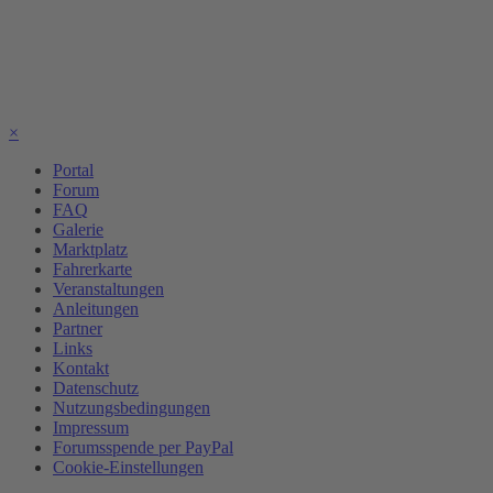
×
Portal
Forum
FAQ
Galerie
Marktplatz
Fahrerkarte
Veranstaltungen
Anleitungen
Partner
Links
Kontakt
Datenschutz
Nutzungsbedingungen
Impressum
Forumsspende per PayPal
Cookie-Einstellungen