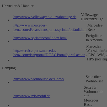
Hersteller & Händler
Volkswagen
http://www.volkswagen-nutzfahrzeuge.de
Nutzfahrzeuge
http://www.mercedes-
Mercedes-
benz.com/d/ecars/transporter/sprinter/default.htm
Benz
Freigtliner
http://www.sprinter.com/index.html
in Amerika
Mercedes
http://service-parts.mercedes-
Werkstattinfo
benz.com/dcagportal/DCAGPortal/portal.action
- EPC, WIS,
TIPS (kostenp
Camping
Seite über
http://www.wohnbusse.de/Home/
Wohnbusse
Seite für
Wohnmobile
http://www.mb-mobil.de
auf
Mercedes
Basis