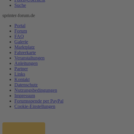
Suche
sprinter-forum.de
Portal
Forum
FAQ
Galerie
Marktplatz
Fahrerkarte
Veranstaltungen
Anleitungen
Partner
Links
Kontakt
Datenschutz
Nutzungsbedingungen
Impressum
Forumsspende per PayPal
Cookie-Einstellungen