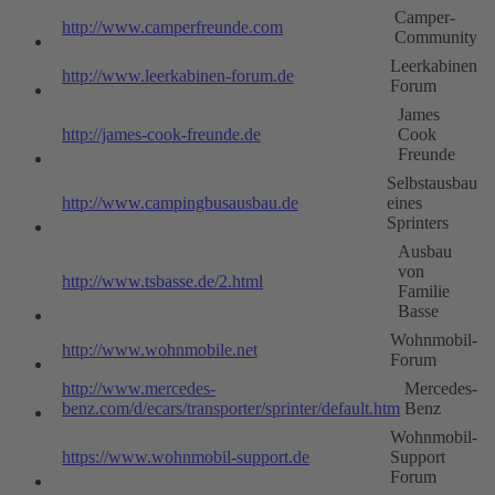
Camper-
http://www.camperfreunde.com
Community
Leerkabinen
http://www.leerkabinen-forum.de
Forum
James
http://james-cook-freunde.de
Cook
Freunde
Selbstausbau
http://www.campingbusausbau.de
eines
Sprinters
Ausbau
von
http://www.tsbasse.de/2.html
Familie
Basse
Wohnmobil-
http://www.wohnmobile.net
Forum
http://www.mercedes-
Mercedes-
benz.com/d/ecars/transporter/sprinter/default.htm
Benz
Wohnmobil-
https://www.wohnmobil-support.de
Support
Forum