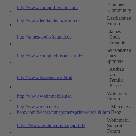
Camper-
http://www.camperfreunde.com
Community
Leerkabinen
http://www.leerkabinen-forum.de
Forum
James
http://james-cook-freunde.de
Cook
Freunde
Selbstausbau
http://www.campingbusausbau.de
eines
Sprinters
Ausbau
von
http://www.tsbasse.de/2.html
Familie
Basse
Wohnmobil-
http://www.wohnmobile.net
Forum
http://www.mercedes-
Mercedes-
benz.com/d/ecars/transporter/sprinter/default.htm
Benz
Wohnmobil-
https://www.wohnmobil-support.de
Support
Forum