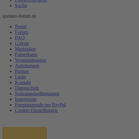
Suche
sprinter-forum.de
Portal
Forum
FAQ
Galerie
Marktplatz
Fahrerkarte
Veranstaltungen
Anleitungen
Partner
Links
Kontakt
Datenschutz
Nutzungsbedingungen
Impressum
Forumsspende per PayPal
Cookie-Einstellungen