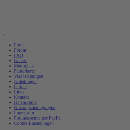
×
Portal
Forum
FAQ
Galerie
Marktplatz
Fahrerkarte
Veranstaltungen
Anleitungen
Partner
Links
Kontakt
Datenschutz
Nutzungsbedingungen
Impressum
Forumsspende per PayPal
Cookie-Einstellungen