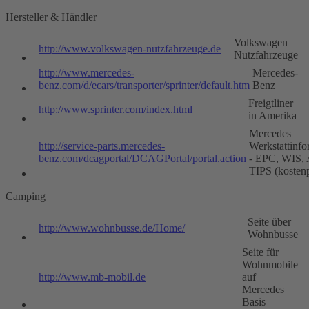
Hersteller & Händler
Volkswagen
http://www.volkswagen-nutzfahrzeuge.de
Nutzfahrzeuge
http://www.mercedes-
Mercedes-
benz.com/d/ecars/transporter/sprinter/default.htm
Benz
Freigtliner
http://www.sprinter.com/index.html
in Amerika
Mercedes
http://service-parts.mercedes-
Werkstattinfo
benz.com/dcagportal/DCAGPortal/portal.action
- EPC, WIS,
TIPS (kostenp
Camping
Seite über
http://www.wohnbusse.de/Home/
Wohnbusse
Seite für
Wohnmobile
http://www.mb-mobil.de
auf
Mercedes
Basis