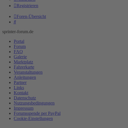
Registrieren
Foren-Übersicht
Suche
sprinter-forum.de
Portal
Forum
FAQ
Galerie
Marktplatz
Fahrerkarte
Veranstaltungen
Anleitungen
Partner
Links
Kontakt
Datenschutz
Nutzungsbedingungen
Impressum
Forumsspende per PayPal
Cookie-Einstellungen