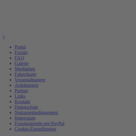
×
Portal
Forum
FAQ
Galerie
Marktplatz
Fahrerkarte
Veranstaltungen
Anleitungen
Partner
Links
Kontakt
Datenschutz
Nutzungsbedingungen
Impressum
Forumsspende per PayPal
Cookie-Einstellungen