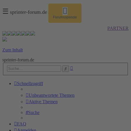
☰
sprinter-forum.de
Forumsspende
PARTNER
Zum Inhalt
sprinter-forum.de
Erweiterte
Suche
Suche
Schnellzugriff
Unbeantwortete Themen
Aktive Themen
Suche
FAQ
Anmelden