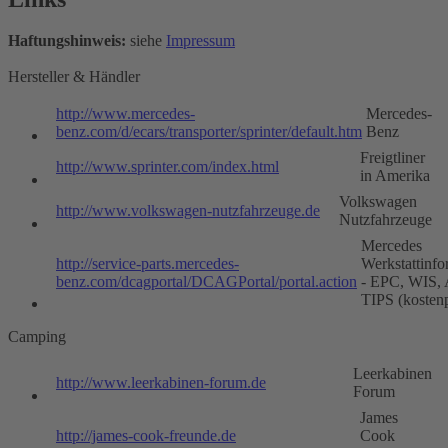
Haftungshinweis:
siehe
Impressum
Hersteller & Händler
http://www.mercedes-
Mercedes-
benz.com/d/ecars/transporter/sprinter/default.htm
Benz
Freigtliner
http://www.sprinter.com/index.html
in Amerika
Volkswagen
http://www.volkswagen-nutzfahrzeuge.de
Nutzfahrzeuge
Mercedes
http://service-parts.mercedes-
Werkstattinfo
benz.com/dcagportal/DCAGPortal/portal.action
- EPC, WIS,
TIPS (kostenp
Camping
Leerkabinen
http://www.leerkabinen-forum.de
Forum
James
http://james-cook-freunde.de
Cook