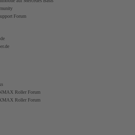
hnmobile auf Mercedes Basis
munity
upport Forum
.de
er.de
ks
NMAX Roller Forum
XMAX Roller Forum