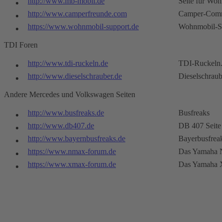
http://www.mb-mobil.de
Seite für Wo
http://www.camperfreunde.com
Camper-Com
https://www.wohnmobil-support.de
Wohnmobil-S
TDI Foren
http://www.tdi-ruckeln.de
TDI-Ruckeln
http://www.dieselschrauber.de
Dieselschraub
Andere Mercedes und Volkswagen Seiten
http://www.busfreaks.de
Busfreaks
http://www.db407.de
DB 407 Seite
http://www.bayernbusfreaks.de
Bayerbusfrea
https://www.nmax-forum.de
Das Yamaha 
https://www.xmax-forum.de
Das Yamaha 