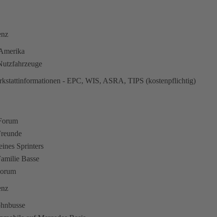
enz
n Amerika
utzfahrzeuge
kstattinformationen - EPC, WIS, ASRA, TIPS (kostenpflichtig)
 Forum
Freunde
eines Sprinters
amilie Basse
Forum
enz
ohnbusse