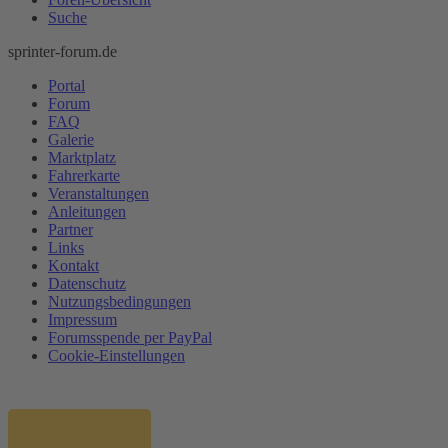
Suche
sprinter-forum.de
Portal
Forum
FAQ
Galerie
Marktplatz
Fahrerkarte
Veranstaltungen
Anleitungen
Partner
Links
Kontakt
Datenschutz
Nutzungsbedingungen
Impressum
Forumsspende per PayPal
Cookie-Einstellungen