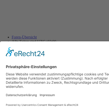
Foren-Übersicht
Alle Zeiten sind
UTC+02:00
Alle Cookies löschen
Powered by
phpBB
® Forum Software © phpBB Limited
Deutsche Übersetzung durch
phpBB.de
Cookie-Einstellungen
| Impressum
| Kontakt
Datenschutz
|
Nutzungsbedingungen
Time: 0.008s
| Peak Memory Usage: 10.11 MiB | GZIP: Off