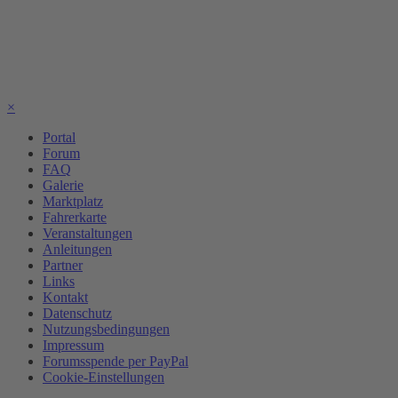
×
Portal
Forum
FAQ
Galerie
Marktplatz
Fahrerkarte
Veranstaltungen
Anleitungen
Partner
Links
Kontakt
Datenschutz
Nutzungsbedingungen
Impressum
Forumsspende per PayPal
Cookie-Einstellungen