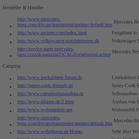
Hersteller & Händler
http://www.mercedes-
Mercedes-B
benz.com/d/ecars/transporter/sprinter/default.htm
http://www.sprinter.com/index.html
Freigtliner i
http://www.volkswagen-nutzfahrzeuge.de
Volkswagen N
http://service-parts.mercedes-
Mercedes Wer
benz.com/dcagportal/DCAGPortal/portal.action
Camping
http://www.leerkabinen-forum.de
Leerkabinen
http://james-cook-freunde.de
James Cook 
http://www.campingbusausbau.de
Selbstausbau 
http://www.tsbasse.de/2.html
Ausbau von F
http://www.wohnmobile.net
Wohnmobil-
http://www.mercedes-
Mercedes-B
benz.com/d/ecars/transporter/sprinter/default.htm
http://www.wohnbusse.de/Home/
Seite über W