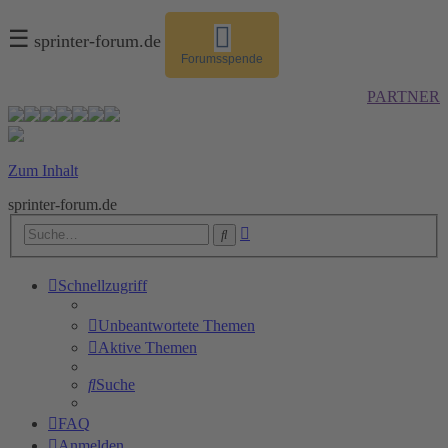
☰
sprinter-forum.de
Forumsspende
PARTNER
Zum Inhalt
sprinter-forum.de
Erweiterte
Suche
Suche
Schnellzugriff
Unbeantwortete Themen
Aktive Themen
Suche
FAQ
Anmelden