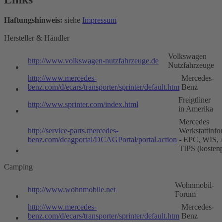
Haftungshinweis:
siehe
Impressum
Hersteller & Händler
Volkswagen
http://www.volkswagen-nutzfahrzeuge.de
Nutzfahrzeuge
http://www.mercedes-
Mercedes-
benz.com/d/ecars/transporter/sprinter/default.htm
Benz
Freigtliner
http://www.sprinter.com/index.html
in Amerika
Mercedes
http://service-parts.mercedes-
Werkstattinfo
benz.com/dcagportal/DCAGPortal/portal.action
- EPC, WIS,
TIPS (kostenp
Camping
Wohnmobil-
http://www.wohnmobile.net
Forum
http://www.mercedes-
Mercedes-
benz.com/d/ecars/transporter/sprinter/default.htm
Benz