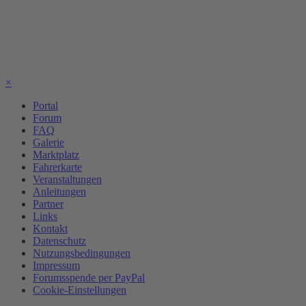
×
Portal
Forum
FAQ
Galerie
Marktplatz
Fahrerkarte
Veranstaltungen
Anleitungen
Partner
Links
Kontakt
Datenschutz
Nutzungsbedingungen
Impressum
Forumsspende per PayPal
Cookie-Einstellungen