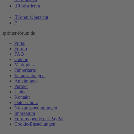
Registrieren
Foren-Übersicht
Suche
sprinter-forum.de
Portal
Forum
FAQ
Galerie
Marktplatz
Fahrerkarte
Veranstaltungen
Anleitungen
Partner
Links
Kontakt
Datenschutz
Nutzungsbedingungen
Impressum
Forumsspende per PayPal
Cookie-Einstellungen