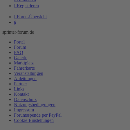
Registrieren
Foren-Übersicht
Suche
sprinter-forum.de
Portal
Forum
FAQ
Galerie
Marktplatz
Fahrerkarte
Veranstaltungen
Anleitungen
Partner
Links
Kontakt
Datenschutz
Nutzungsbedingungen
Impressum
Forumsspende per PayPal
Cookie-Einstellungen