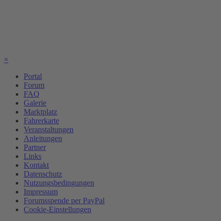
×
Portal
Forum
FAQ
Galerie
Marktplatz
Fahrerkarte
Veranstaltungen
Anleitungen
Partner
Links
Kontakt
Datenschutz
Nutzungsbedingungen
Impressum
Forumsspende per PayPal
Cookie-Einstellungen