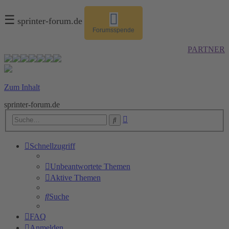
☰
sprinter-forum.de
Forumsspende
PARTNER
Zum Inhalt
sprinter-forum.de
Erweiterte
Suche
Suche
Schnellzugriff
Unbeantwortete Themen
Aktive Themen
Suche
FAQ
Anmelden