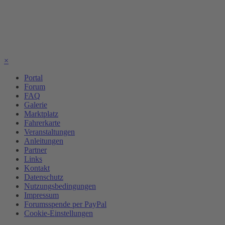
×
Portal
Forum
FAQ
Galerie
Marktplatz
Fahrerkarte
Veranstaltungen
Anleitungen
Partner
Links
Kontakt
Datenschutz
Nutzungsbedingungen
Impressum
Forumsspende per PayPal
Cookie-Einstellungen