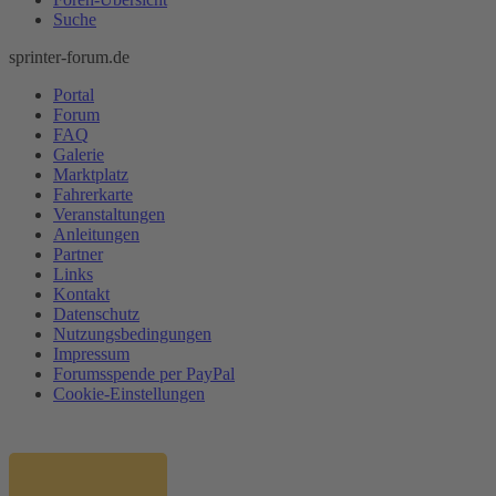
Suche
sprinter-forum.de
Portal
Forum
FAQ
Galerie
Marktplatz
Fahrerkarte
Veranstaltungen
Anleitungen
Partner
Links
Kontakt
Datenschutz
Nutzungsbedingungen
Impressum
Forumsspende per PayPal
Cookie-Einstellungen