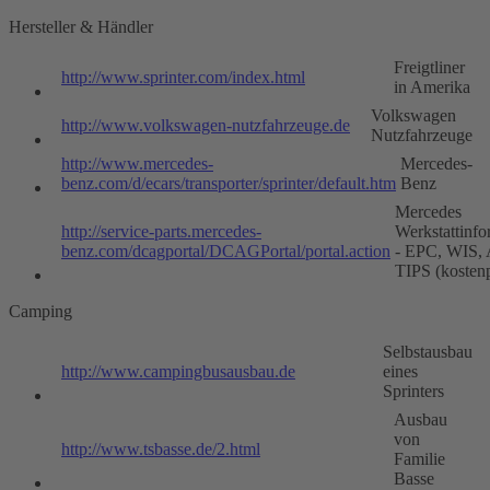
Hersteller & Händler
Freigtliner
http://www.sprinter.com/index.html
in Amerika
Volkswagen
http://www.volkswagen-nutzfahrzeuge.de
Nutzfahrzeuge
http://www.mercedes-
Mercedes-
benz.com/d/ecars/transporter/sprinter/default.htm
Benz
Mercedes
http://service-parts.mercedes-
Werkstattinfo
benz.com/dcagportal/DCAGPortal/portal.action
- EPC, WIS,
TIPS (kostenp
Camping
Selbstausbau
http://www.campingbusausbau.de
eines
Sprinters
Ausbau
von
http://www.tsbasse.de/2.html
Familie
Basse