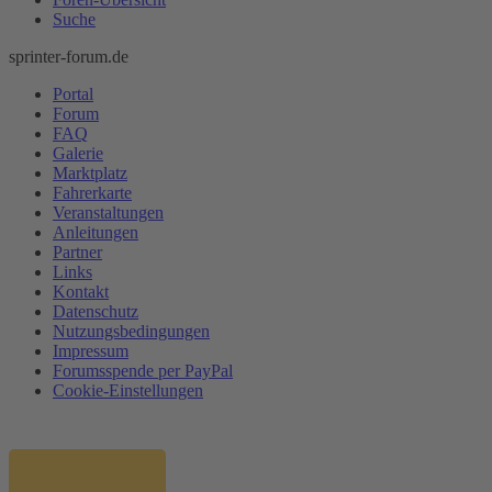
Suche
sprinter-forum.de
Portal
Forum
FAQ
Galerie
Marktplatz
Fahrerkarte
Veranstaltungen
Anleitungen
Partner
Links
Kontakt
Datenschutz
Nutzungsbedingungen
Impressum
Forumsspende per PayPal
Cookie-Einstellungen