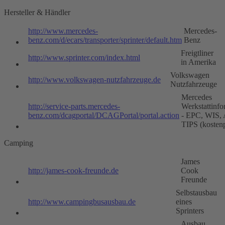
Hersteller & Händler
http://www.mercedes-
Mercedes-
benz.com/d/ecars/transporter/sprinter/default.htm
Benz
Freigtliner
http://www.sprinter.com/index.html
in Amerika
Volkswagen
http://www.volkswagen-nutzfahrzeuge.de
Nutzfahrzeuge
Mercedes
http://service-parts.mercedes-
Werkstattinfo
benz.com/dcagportal/DCAGPortal/portal.action
- EPC, WIS,
TIPS (kostenp
Camping
James
http://james-cook-freunde.de
Cook
Freunde
Selbstausbau
http://www.campingbusausbau.de
eines
Sprinters
Ausbau