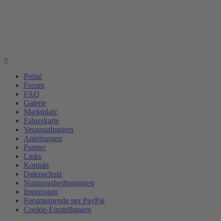
×
Portal
Forum
FAQ
Galerie
Marktplatz
Fahrerkarte
Veranstaltungen
Anleitungen
Partner
Links
Kontakt
Datenschutz
Nutzungsbedingungen
Impressum
Forumsspende per PayPal
Cookie-Einstellungen