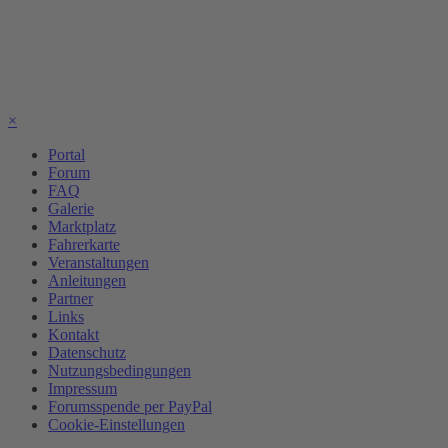
×
Portal
Forum
FAQ
Galerie
Marktplatz
Fahrerkarte
Veranstaltungen
Anleitungen
Partner
Links
Kontakt
Datenschutz
Nutzungsbedingungen
Impressum
Forumsspende per PayPal
Cookie-Einstellungen