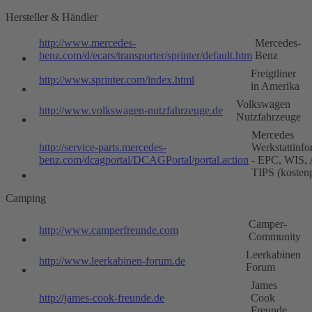
Hersteller & Händler
http://www.mercedes-
Mercedes-
benz.com/d/ecars/transporter/sprinter/default.htm
Benz
Freigtliner
http://www.sprinter.com/index.html
in Amerika
Volkswagen
http://www.volkswagen-nutzfahrzeuge.de
Nutzfahrzeuge
Mercedes
http://service-parts.mercedes-
Werkstattinfo
benz.com/dcagportal/DCAGPortal/portal.action
- EPC, WIS,
TIPS (kostenp
Camping
Camper-
http://www.camperfreunde.com
Community
Leerkabinen
http://www.leerkabinen-forum.de
Forum
James
http://james-cook-freunde.de
Cook
Freunde