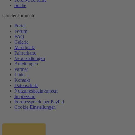
Suche
sprinter-forum.de
Portal
Forum
FAQ
Galerie
Marktplatz
Fahrerkarte
Veranstaltungen
Anleitungen
Partner
Links
Kontakt
Datenschutz
Nutzungsbedingungen
Impressum
Forumsspende per PayPal
Cookie-Einstellungen