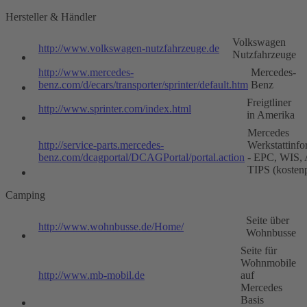
Hersteller & Händler
Volkswagen
http://www.volkswagen-nutzfahrzeuge.de
Nutzfahrzeuge
http://www.mercedes-
Mercedes-
benz.com/d/ecars/transporter/sprinter/default.htm
Benz
Freigtliner
http://www.sprinter.com/index.html
in Amerika
Mercedes
http://service-parts.mercedes-
Werkstattinfo
benz.com/dcagportal/DCAGPortal/portal.action
- EPC, WIS,
TIPS (kostenp
Camping
Seite über
http://www.wohnbusse.de/Home/
Wohnbusse
Seite für
Wohnmobile
http://www.mb-mobil.de
auf
Mercedes
Basis