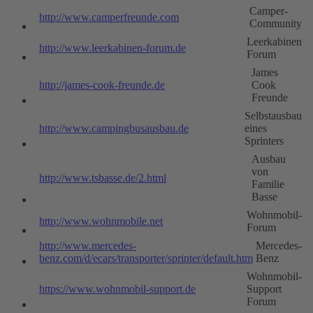
Camper-
http://www.camperfreunde.com
Community
Leerkabinen
http://www.leerkabinen-forum.de
Forum
James
http://james-cook-freunde.de
Cook
Freunde
Selbstausbau
http://www.campingbusausbau.de
eines
Sprinters
Ausbau
von
http://www.tsbasse.de/2.html
Familie
Basse
Wohnmobil-
http://www.wohnmobile.net
Forum
http://www.mercedes-
Mercedes-
benz.com/d/ecars/transporter/sprinter/default.htm
Benz
Wohnmobil-
https://www.wohnmobil-support.de
Support
Forum