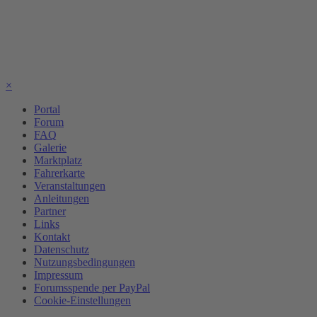
×
Portal
Forum
FAQ
Galerie
Marktplatz
Fahrerkarte
Veranstaltungen
Anleitungen
Partner
Links
Kontakt
Datenschutz
Nutzungsbedingungen
Impressum
Forumsspende per PayPal
Cookie-Einstellungen