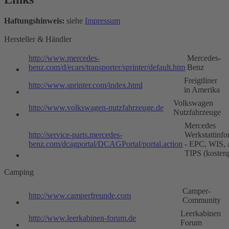
Haftungshinweis:
siehe
Impressum
Hersteller & Händler
http://www.mercedes-
Mercedes-
benz.com/d/ecars/transporter/sprinter/default.htm
Benz
Freigtliner
http://www.sprinter.com/index.html
in Amerika
Volkswagen
http://www.volkswagen-nutzfahrzeuge.de
Nutzfahrzeuge
Mercedes
http://service-parts.mercedes-
Werkstattinfo
benz.com/dcagportal/DCAGPortal/portal.action
- EPC, WIS,
TIPS (kostenp
Camping
Camper-
http://www.camperfreunde.com
Community
Leerkabinen
http://www.leerkabinen-forum.de
Forum