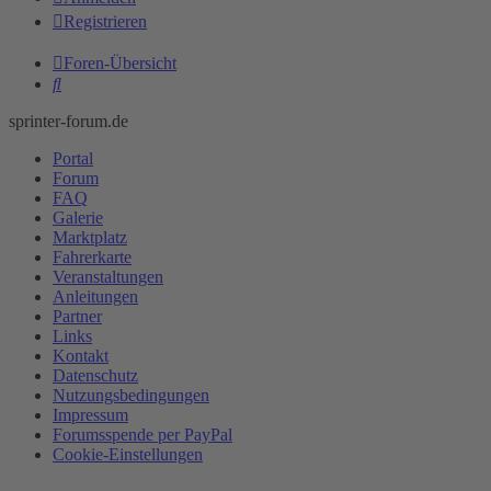
Registrieren
Foren-Übersicht
Suche
sprinter-forum.de
Portal
Forum
FAQ
Galerie
Marktplatz
Fahrerkarte
Veranstaltungen
Anleitungen
Partner
Links
Kontakt
Datenschutz
Nutzungsbedingungen
Impressum
Forumsspende per PayPal
Cookie-Einstellungen