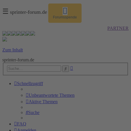
☰
sprinter-forum.de
Forumsspende
PARTNER
Zum Inhalt
sprinter-forum.de
Erweiterte
Suche
Suche
Schnellzugriff
Unbeantwortete Themen
Aktive Themen
Suche
FAQ
Anmelden