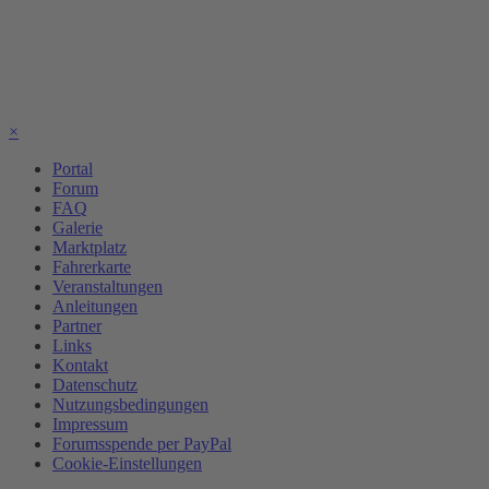
×
Portal
Forum
FAQ
Galerie
Marktplatz
Fahrerkarte
Veranstaltungen
Anleitungen
Partner
Links
Kontakt
Datenschutz
Nutzungsbedingungen
Impressum
Forumsspende per PayPal
Cookie-Einstellungen