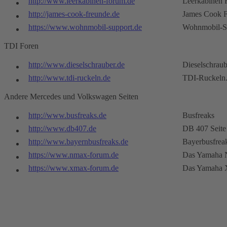
http://www.leerkabinen-forum.de
Leerkabinen
http://james-cook-freunde.de
James Cook 
https://www.wohnmobil-support.de
Wohnmobil-S
TDI Foren
http://www.dieselschrauber.de
Dieselschraub
http://www.tdi-ruckeln.de
TDI-Ruckeln
Andere Mercedes und Volkswagen Seiten
http://www.busfreaks.de
Busfreaks
http://www.db407.de
DB 407 Seite
http://www.bayernbusfreaks.de
Bayerbusfrea
https://www.nmax-forum.de
Das Yamaha 
https://www.xmax-forum.de
Das Yamaha 