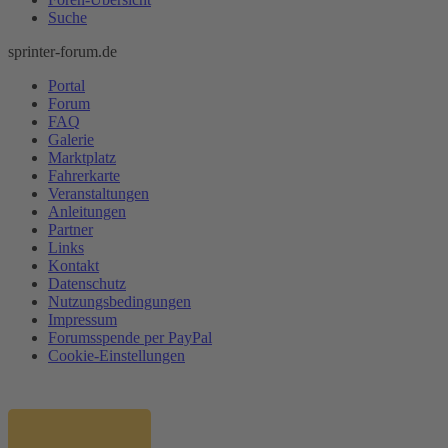
Suche
sprinter-forum.de
Portal
Forum
FAQ
Galerie
Marktplatz
Fahrerkarte
Veranstaltungen
Anleitungen
Partner
Links
Kontakt
Datenschutz
Nutzungsbedingungen
Impressum
Forumsspende per PayPal
Cookie-Einstellungen