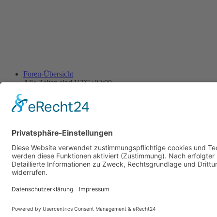
Foren-Übersicht
Alle Zeiten sind
UTC+02:00
Alle Cookies löschen
Powered by
phpBB
® Forum Software © phpBB Limited
Deutsche Übersetzung durch
phpBB.de
Cookie-Einstellungen
| Impressum
| Kontakt
Datenschutz
|
Nutzungsbedingungen
Time: 0.008s
| Peak Memory Usage: 10.11 MiB | GZIP: Off