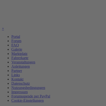
×
Portal
Forum
FAQ
Galerie
Marktplatz
Fahrerkarte
Veranstaltungen
Anleitungen
Partner
Links
Kontakt
Datenschutz
Nutzungsbedingungen
Impressum
Forumsspende per PayPal
Cookie-Einstellungen