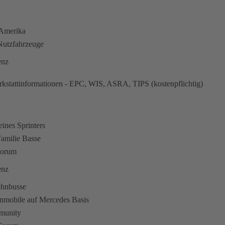
n Amerika
utzfahrzeuge
enz
kstattinformationen - EPC, WIS, ASRA, TIPS (kostenpflichtig)
eines Sprinters
amilie Basse
Forum
enz
ohnbusse
hnmobile auf Mercedes Basis
munity