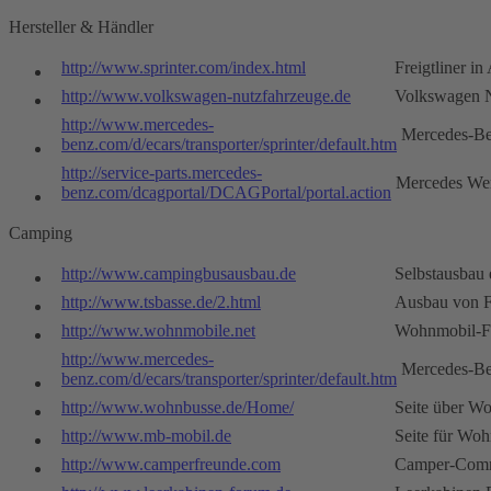
Hersteller & Händler
http://www.sprinter.com/index.html
Freigtliner i
http://www.volkswagen-nutzfahrzeuge.de
Volkswagen N
http://www.mercedes-
Mercedes-B
benz.com/d/ecars/transporter/sprinter/default.htm
http://service-parts.mercedes-
Mercedes Wer
benz.com/dcagportal/DCAGPortal/portal.action
Camping
http://www.campingbusausbau.de
Selbstausbau 
http://www.tsbasse.de/2.html
Ausbau von F
http://www.wohnmobile.net
Wohnmobil-
http://www.mercedes-
Mercedes-B
benz.com/d/ecars/transporter/sprinter/default.htm
http://www.wohnbusse.de/Home/
Seite über W
http://www.mb-mobil.de
Seite für Wo
http://www.camperfreunde.com
Camper-Com