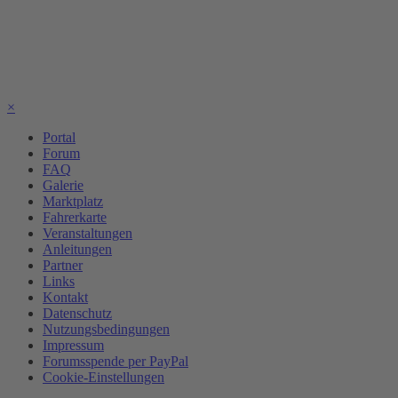
×
Portal
Forum
FAQ
Galerie
Marktplatz
Fahrerkarte
Veranstaltungen
Anleitungen
Partner
Links
Kontakt
Datenschutz
Nutzungsbedingungen
Impressum
Forumsspende per PayPal
Cookie-Einstellungen