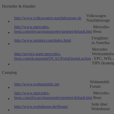
Hersteller & Händler
Volkswagen
http://www.volkswagen-nutzfahrzeuge.de
Nutzfahrzeuge
http://www.mercedes-
Mercedes-
benz.com/d/ecars/transporter/sprinter/default.htm
Benz
Freigtliner
http://www.sprinter.com/index.html
in Amerika
Mercedes
http://service-parts.mercedes-
Werkstattinfo
benz.com/dcagportal/DCAGPortal/portal.action
- EPC, WIS,
TIPS (kostenp
Camping
Wohnmobil-
http://www.wohnmobile.net
Forum
http://www.mercedes-
Mercedes-
benz.com/d/ecars/transporter/sprinter/default.htm
Benz
Seite über
http://www.wohnbusse.de/Home/
Wohnbusse