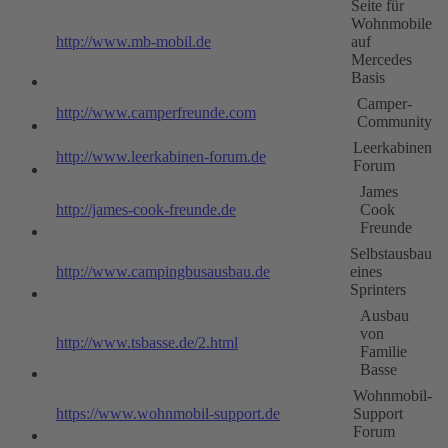
Seite für
Wohnmobile
http://www.mb-mobil.de
auf
Mercedes
Basis
Camper-
http://www.camperfreunde.com
Community
Leerkabinen
http://www.leerkabinen-forum.de
Forum
James
http://james-cook-freunde.de
Cook
Freunde
Selbstausbau
http://www.campingbusausbau.de
eines
Sprinters
Ausbau
von
http://www.tsbasse.de/2.html
Familie
Basse
Wohnmobil-
https://www.wohnmobil-support.de
Support
Forum