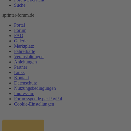
Suche
sprinter-forum.de
Portal
Forum
FAQ
Galerie
Marktplatz
Fahrerkarte
Veranstaltungen
Anleitungen
Partner
Links
Kontakt
Datenschutz
Nutzungsbedingungen
Impressum
Forumsspende per PayPal
Cookie-Einstellungen