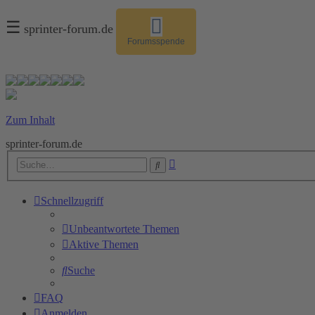
☰
sprinter-forum.de
Forumsspende
Zum Inhalt
sprinter-forum.de
Erweiterte
Suche
Suche
Schnellzugriff
Unbeantwortete Themen
Aktive Themen
Suche
FAQ
Anmelden