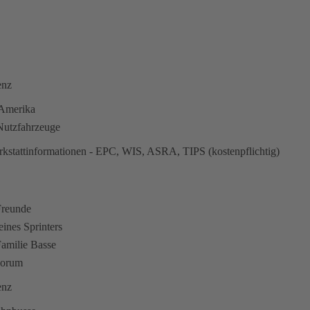
enz
n Amerika
utzfahrzeuge
kstattinformationen - EPC, WIS, ASRA, TIPS (kostenpflichtig)
Freunde
eines Sprinters
amilie Basse
Forum
enz