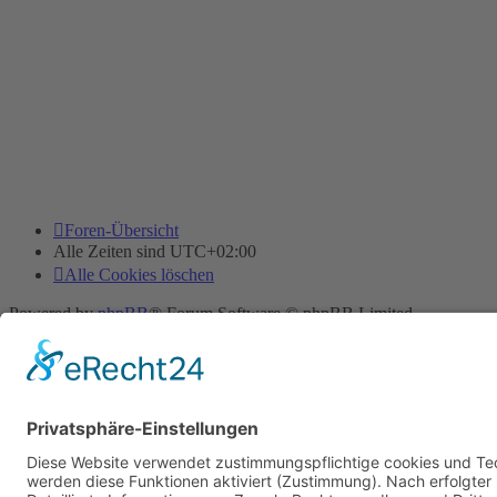
Foren-Übersicht
Alle Zeiten sind
UTC+02:00
Alle Cookies löschen
Powered by
phpBB
® Forum Software © phpBB Limited
Deutsche Übersetzung durch
phpBB.de
Cookie-Einstellungen
| Impressum
| Kontakt
Datenschutz
|
Nutzungsbedingungen
Time: 0.010s
| Peak Memory Usage: 10.11 MiB | GZIP: Off