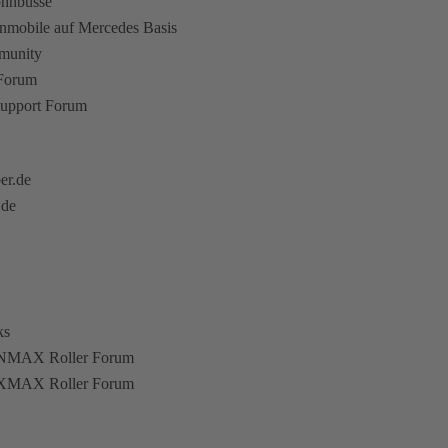
ohnbusse
hnmobile auf Mercedes Basis
munity
 Forum
upport Forum
er.de
.de
ks
NMAX Roller Forum
XMAX Roller Forum