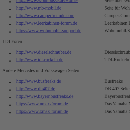
http://www.wohnbusse.de/Home/
Seite über W
http://www.mb-mobil.de
Seite für Wo
http://www.camperfreunde.com
Camper-Com
http://www.leerkabinen-forum.de
Leerkabinen
https://www.wohnmobil-support.de
Wohnmobil-S
TDI Foren
http://www.dieselschrauber.de
Dieselschraub
http://www.tdi-ruckeln.de
TDI-Ruckeln
Andere Mercedes und Volkswagen Seiten
http://www.busfreaks.de
Busfreaks
http://www.db407.de
DB 407 Seite
http://www.bayernbusfreaks.de
Bayerbusfrea
https://www.nmax-forum.de
Das Yamaha 
https://www.xmax-forum.de
Das Yamaha 