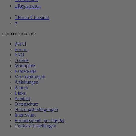
Registrieren
Foren-Übersicht
Suche
sprinter-forum.de
Portal
Forum
FAQ
Galerie
Marktplatz
Fahrerkarte
Veranstaltungen
Anleitungen
Partner
Links
Kontakt
Datenschutz
Nutzungsbedingungen
Impressum
Forumsspende per PayPal
Cookie-Einstellungen