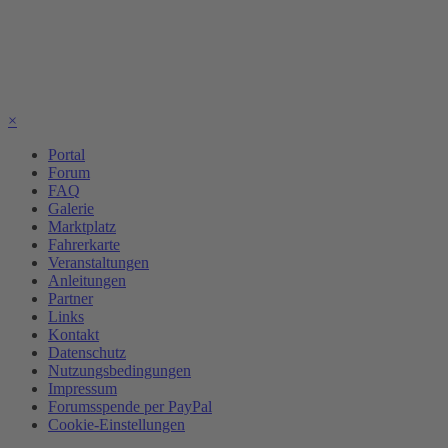
×
Portal
Forum
FAQ
Galerie
Marktplatz
Fahrerkarte
Veranstaltungen
Anleitungen
Partner
Links
Kontakt
Datenschutz
Nutzungsbedingungen
Impressum
Forumsspende per PayPal
Cookie-Einstellungen