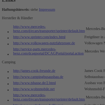
Haftungshinweis:
siehe
Impressum
Hersteller & Händler
http://www.mercedes-
Mercedes-B
benz.com/d/ecars/transporter/sprinter/default.htm
http://www.sprinter.com/index.html
Freigtliner i
http://www.volkswagen-nutzfahrzeuge.de
Volkswagen N
http://service-parts.mercedes-
Mercedes Wer
benz.com/dcagportal/DCAGPortal/portal.action
Camping
http://james-cook-freunde.de
James Cook 
http://www.campingbusausbau.de
Selbstausbau 
http://www.tsbasse.de/2.html
Ausbau von F
http://www.wohnmobile.net
Wohnmobil-
http://www.mercedes-
Mercedes-B
benz.com/d/ecars/transporter/sprinter/default.htm