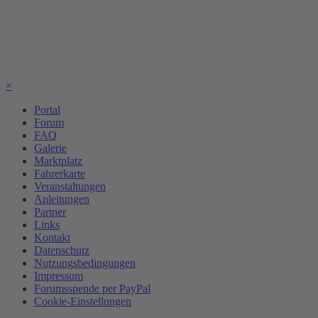
×
Portal
Forum
FAQ
Galerie
Marktplatz
Fahrerkarte
Veranstaltungen
Anleitungen
Partner
Links
Kontakt
Datenschutz
Nutzungsbedingungen
Impressum
Forumsspende per PayPal
Cookie-Einstellungen