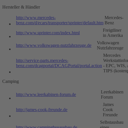
Hersteller & Händler
http://www.mercedes-
Mercedes-
benz.com/d/ecars/transporter/sprinter/default.htm
Benz
Freigtliner
http://www.sprinter.com/index.html
in Amerika
Volkswagen
http://www.volkswagen-nutzfahrzeuge.de
Nutzfahrzeuge
Mercedes
http://service-parts.mercedes-
Werkstattinfo
benz.com/dcagportal/DCAGPortal/portal.action
- EPC, WIS,
TIPS (kostenp
Camping
Leerkabinen
http://www.leerkabinen-forum.de
Forum
James
http://james-cook-freunde.de
Cook
Freunde
Selbstausbau
http://www.campingbusausbau.de
eines