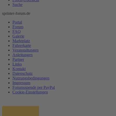
Suche
sprinter-forum.de
Portal
Forum
FAQ
Galerie
Marktplatz
Fahrerkarte
Veranstaltungen
Anleitungen
Partner
Links
Kontakt
Datenschutz
Nutzungsbedingungen
Impressum
Forumsspende per PayPal
Cookie-Einstellungen