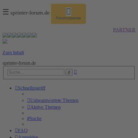
☰
sprinter-forum.de
Forumsspende
PARTNER
Zum Inhalt
sprinter-forum.de
Erweiterte
Suche
Suche
Schnellzugriff
Unbeantwortete Themen
Aktive Themen
Suche
FAQ
Anmelden