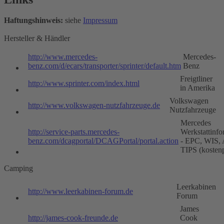
Haftungshinweis:
siehe
Impressum
Hersteller & Händler
http://www.mercedes-
Mercedes-
benz.com/d/ecars/transporter/sprinter/default.htm
Benz
Freigtliner
http://www.sprinter.com/index.html
in Amerika
Volkswagen
http://www.volkswagen-nutzfahrzeuge.de
Nutzfahrzeuge
Mercedes
http://service-parts.mercedes-
Werkstattinfo
benz.com/dcagportal/DCAGPortal/portal.action
- EPC, WIS,
TIPS (kostenp
Camping
Leerkabinen
http://www.leerkabinen-forum.de
Forum
James
http://james-cook-freunde.de
Cook