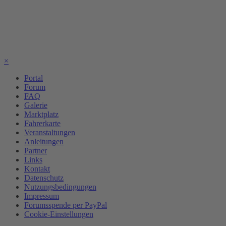
×
Portal
Forum
FAQ
Galerie
Marktplatz
Fahrerkarte
Veranstaltungen
Anleitungen
Partner
Links
Kontakt
Datenschutz
Nutzungsbedingungen
Impressum
Forumsspende per PayPal
Cookie-Einstellungen