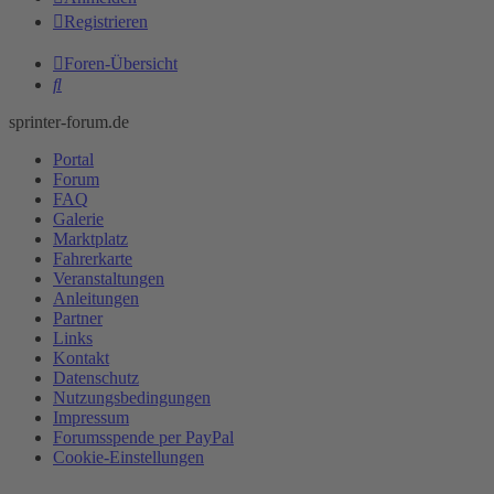
Registrieren
Foren-Übersicht
Suche
sprinter-forum.de
Portal
Forum
FAQ
Galerie
Marktplatz
Fahrerkarte
Veranstaltungen
Anleitungen
Partner
Links
Kontakt
Datenschutz
Nutzungsbedingungen
Impressum
Forumsspende per PayPal
Cookie-Einstellungen