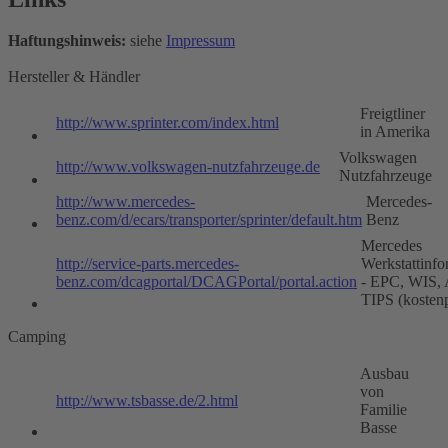
Haftungshinweis:
siehe
Impressum
Hersteller & Händler
Freigtliner
http://www.sprinter.com/index.html
in Amerika
Volkswagen
http://www.volkswagen-nutzfahrzeuge.de
Nutzfahrzeuge
http://www.mercedes-
Mercedes-
benz.com/d/ecars/transporter/sprinter/default.htm
Benz
Mercedes
http://service-parts.mercedes-
Werkstattinfo
benz.com/dcagportal/DCAGPortal/portal.action
- EPC, WIS,
TIPS (kostenp
Camping
Ausbau
von
http://www.tsbasse.de/2.html
Familie
Basse