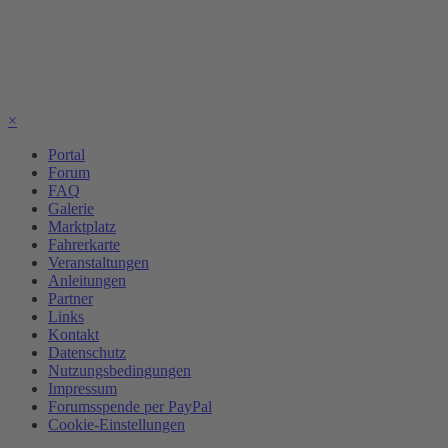
×
Portal
Forum
FAQ
Galerie
Marktplatz
Fahrerkarte
Veranstaltungen
Anleitungen
Partner
Links
Kontakt
Datenschutz
Nutzungsbedingungen
Impressum
Forumsspende per PayPal
Cookie-Einstellungen