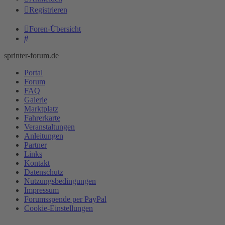
Registrieren
Foren-Übersicht
Suche
sprinter-forum.de
Portal
Forum
FAQ
Galerie
Marktplatz
Fahrerkarte
Veranstaltungen
Anleitungen
Partner
Links
Kontakt
Datenschutz
Nutzungsbedingungen
Impressum
Forumsspende per PayPal
Cookie-Einstellungen