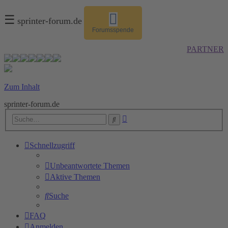
☰
sprinter-forum.de
Forumsspende
PARTNER
Zum Inhalt
sprinter-forum.de
Erweiterte
Suche
Suche
Schnellzugriff
Unbeantwortete Themen
Aktive Themen
Suche
FAQ
Anmelden