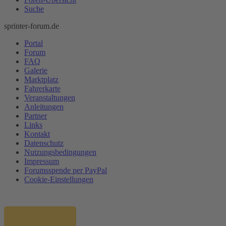
Suche
sprinter-forum.de
Portal
Forum
FAQ
Galerie
Marktplatz
Fahrerkarte
Veranstaltungen
Anleitungen
Partner
Links
Kontakt
Datenschutz
Nutzungsbedingungen
Impressum
Forumsspende per PayPal
Cookie-Einstellungen