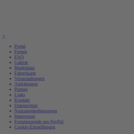
×
Portal
Forum
FAQ
Galerie
Marktplatz
Fahrerkarte
Veranstaltungen
Anleitungen
Partner
Links
Kontakt
Datenschutz
Nutzungsbedingungen
Impressum
Forumsspende per PayPal
Cookie-Einstellungen