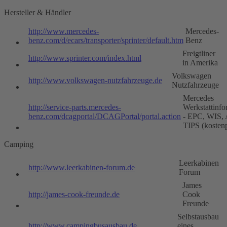
Hersteller & Händler
http://www.mercedes-
Mercedes-
benz.com/d/ecars/transporter/sprinter/default.htm
Benz
Freigtliner
http://www.sprinter.com/index.html
in Amerika
Volkswagen
http://www.volkswagen-nutzfahrzeuge.de
Nutzfahrzeuge
Mercedes
http://service-parts.mercedes-
Werkstattinfo
benz.com/dcagportal/DCAGPortal/portal.action
- EPC, WIS,
TIPS (kostenp
Camping
Leerkabinen
http://www.leerkabinen-forum.de
Forum
James
http://james-cook-freunde.de
Cook
Freunde
Selbstausbau
http://www.campingbusausbau.de
eines