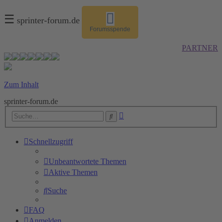
☰
sprinter-forum.de
Forumsspende
PARTNER
Zum Inhalt
sprinter-forum.de
Erweiterte
Suche
Suche
Schnellzugriff
Unbeantwortete Themen
Aktive Themen
Suche
FAQ
Anmelden