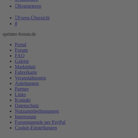
Registrieren
Foren-Übersicht
Suche
sprinter-forum.de
Portal
Forum
FAQ
Galerie
Marktplatz
Fahrerkarte
Veranstaltungen
Anleitungen
Partner
Links
Kontakt
Datenschutz
Nutzungsbedingungen
Impressum
Forumsspende per PayPal
Cookie-Einstellungen