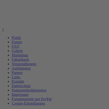
×
Portal
Forum
FAQ
Galerie
Marktplatz
Fahrerkarte
Veranstaltungen
Anleitungen
Partner
Links
Kontakt
Datenschutz
Nutzungsbedingungen
Impressum
Forumsspende per PayPal
Cookie-Einstellungen