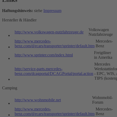
Haftungshinweis:
siehe
Impressum
Hersteller & Händler
Volkswagen
http://www.volkswagen-nutzfahrzeuge.de
Nutzfahrzeuge
http://www.mercedes-
Mercedes-
benz.com/d/ecars/transporter/sprinter/default.htm
Benz
Freigtliner
http://www.sprinter.com/index.html
in Amerika
Mercedes
http://service-parts.mercedes-
Werkstattinfo
benz.com/dcagportal/DCAGPortal/portal.action
- EPC, WIS,
TIPS (kostenp
Camping
Wohnmobil-
http://www.wohnmobile.net
Forum
http://www.mercedes-
Mercedes-
benz.com/d/ecars/transporter/sprinter/default.htm
Benz