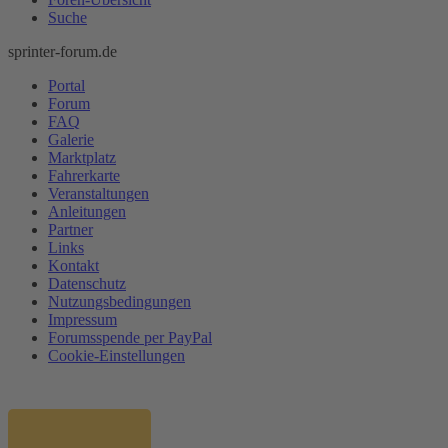
Suche
sprinter-forum.de
Portal
Forum
FAQ
Galerie
Marktplatz
Fahrerkarte
Veranstaltungen
Anleitungen
Partner
Links
Kontakt
Datenschutz
Nutzungsbedingungen
Impressum
Forumsspende per PayPal
Cookie-Einstellungen