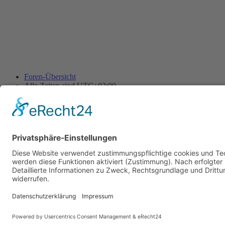
Foren-Übersicht
Alle Zeiten sind
UTC+02:00
Alle Cookies löschen
Powered by
phpBB
® Forum Software © phpBB Limited
Deutsche Übersetzung durch
phpBB.de
Cookie-Einstellungen
| Impressum
| Kontakt
Datenschutz
|
Nutzungsbedingungen
Time: 0.009s
| Peak Memory Usage: 10.11 MiB | GZIP: Off