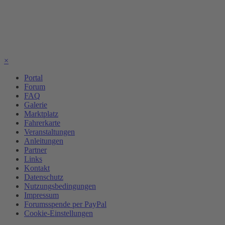
×
Portal
Forum
FAQ
Galerie
Marktplatz
Fahrerkarte
Veranstaltungen
Anleitungen
Partner
Links
Kontakt
Datenschutz
Nutzungsbedingungen
Impressum
Forumsspende per PayPal
Cookie-Einstellungen