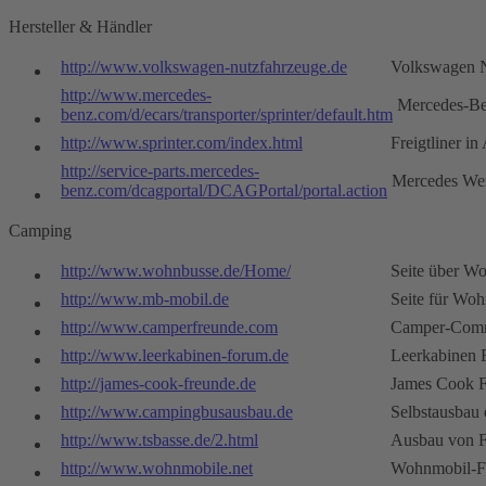
Hersteller & Händler
http://www.volkswagen-nutzfahrzeuge.de
Volkswagen N
http://www.mercedes-
Mercedes-B
benz.com/d/ecars/transporter/sprinter/default.htm
http://www.sprinter.com/index.html
Freigtliner i
http://service-parts.mercedes-
Mercedes Wer
benz.com/dcagportal/DCAGPortal/portal.action
Camping
http://www.wohnbusse.de/Home/
Seite über W
http://www.mb-mobil.de
Seite für Wo
http://www.camperfreunde.com
Camper-Com
http://www.leerkabinen-forum.de
Leerkabinen
http://james-cook-freunde.de
James Cook 
http://www.campingbusausbau.de
Selbstausbau 
http://www.tsbasse.de/2.html
Ausbau von F
http://www.wohnmobile.net
Wohnmobil-