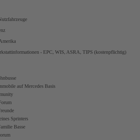
utzfahrzeuge
enz
n Amerika
kstattinformationen - EPC, WIS, ASRA, TIPS (kostenpflichtig)
ohnbusse
hnmobile auf Mercedes Basis
munity
 Forum
Freunde
eines Sprinters
amilie Basse
Forum