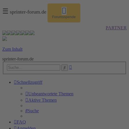
☰
sprinter-forum.de
Forumsspende
PARTNER
Zum Inhalt
sprinter-forum.de
Erweiterte
Suche
Suche
Schnellzugriff
Unbeantwortete Themen
Aktive Themen
Suche
FAQ
Anmelden