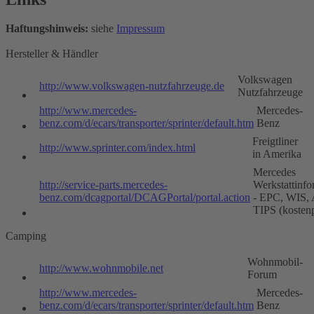
Haftungshinweis:
siehe
Impressum
Hersteller & Händler
Volkswagen
http://www.volkswagen-nutzfahrzeuge.de
Nutzfahrzeuge
http://www.mercedes-
Mercedes-
benz.com/d/ecars/transporter/sprinter/default.htm
Benz
Freigtliner
http://www.sprinter.com/index.html
in Amerika
Mercedes
http://service-parts.mercedes-
Werkstattinfo
benz.com/dcagportal/DCAGPortal/portal.action
- EPC, WIS,
TIPS (kostenp
Camping
Wohnmobil-
http://www.wohnmobile.net
Forum
http://www.mercedes-
Mercedes-
benz.com/d/ecars/transporter/sprinter/default.htm
Benz