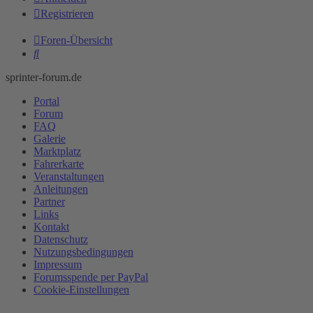
Registrieren
Foren-Übersicht
Suche
sprinter-forum.de
Portal
Forum
FAQ
Galerie
Marktplatz
Fahrerkarte
Veranstaltungen
Anleitungen
Partner
Links
Kontakt
Datenschutz
Nutzungsbedingungen
Impressum
Forumsspende per PayPal
Cookie-Einstellungen