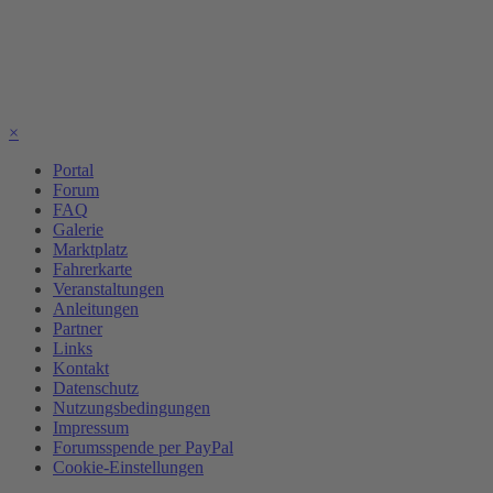
×
Portal
Forum
FAQ
Galerie
Marktplatz
Fahrerkarte
Veranstaltungen
Anleitungen
Partner
Links
Kontakt
Datenschutz
Nutzungsbedingungen
Impressum
Forumsspende per PayPal
Cookie-Einstellungen