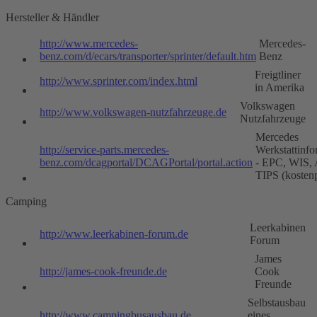
Hersteller & Händler
http://www.mercedes-
Mercedes-
benz.com/d/ecars/transporter/sprinter/default.htm
Benz
Freigtliner
http://www.sprinter.com/index.html
in Amerika
Volkswagen
http://www.volkswagen-nutzfahrzeuge.de
Nutzfahrzeuge
Mercedes
http://service-parts.mercedes-
Werkstattinfo
benz.com/dcagportal/DCAGPortal/portal.action
- EPC, WIS,
TIPS (kostenp
Camping
Leerkabinen
http://www.leerkabinen-forum.de
Forum
James
http://james-cook-freunde.de
Cook
Freunde
Selbstausbau
http://www.campingbusausbau.de
eines