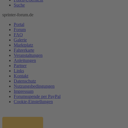
Suche
sprinter-forum.de
Portal
Forum
FAQ
Galerie
Marktplatz
Fahrerkarte
Veranstaltungen
Anleitungen
Partner
Links
Kontakt
Datenschutz
Nutzungsbedingungen
Impressum
Forumsspende per PayPal
Cookie-Einstellungen