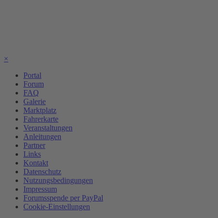
×
Portal
Forum
FAQ
Galerie
Marktplatz
Fahrerkarte
Veranstaltungen
Anleitungen
Partner
Links
Kontakt
Datenschutz
Nutzungsbedingungen
Impressum
Forumsspende per PayPal
Cookie-Einstellungen