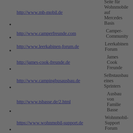
Seite für
Wohnmobile
http://www.mb-mobil.de
auf
Mercedes
Basis
Camper-
http://www.camperfreunde.com
Community
Leerkabinen
http://www.leerkabinen-forum.de
Forum
James
http://james-cook-freunde.de
Cook
Freunde
Selbstausbau
http://www.campingbusausbau.de
eines
Sprinters
Ausbau
von
http://www.tsbasse.de/2.html
Familie
Basse
Wohnmobil-
https://www.wohnmobil-support.de
Support
Forum