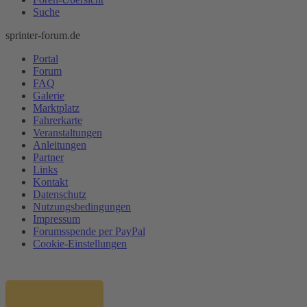
Suche
sprinter-forum.de
Portal
Forum
FAQ
Galerie
Marktplatz
Fahrerkarte
Veranstaltungen
Anleitungen
Partner
Links
Kontakt
Datenschutz
Nutzungsbedingungen
Impressum
Forumsspende per PayPal
Cookie-Einstellungen