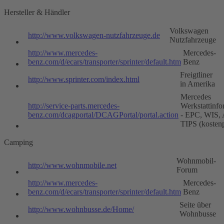
Hersteller & Händler
Volkswagen
http://www.volkswagen-nutzfahrzeuge.de
Nutzfahrzeuge
http://www.mercedes-
Mercedes-
benz.com/d/ecars/transporter/sprinter/default.htm
Benz
Freigtliner
http://www.sprinter.com/index.html
in Amerika
Mercedes
http://service-parts.mercedes-
Werkstattinfo
benz.com/dcagportal/DCAGPortal/portal.action
- EPC, WIS,
TIPS (kostenp
Camping
Wohnmobil-
http://www.wohnmobile.net
Forum
http://www.mercedes-
Mercedes-
benz.com/d/ecars/transporter/sprinter/default.htm
Benz
Seite über
http://www.wohnbusse.de/Home/
Wohnbusse