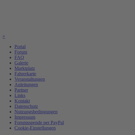
×
Portal
Forum
FAQ
Galerie
Marktplatz
Fahrerkarte
Veranstaltungen
Anleitungen
Partner
Links
Kontakt
Datenschutz
Nutzungsbedingungen
Impressum
Forumsspende per PayPal
Cookie-Einstellungen