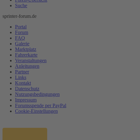
Suche
sprinter-forum.de
Portal
Forum
FAQ
Galerie
Marktplatz
Fahrerkarte
Veranstaltungen
Anleitungen
Partner
Links
Kontakt
Datenschutz
Nutzungsbedingungen
Impressum
Forumsspende per PayPal
Cookie-Einstellungen