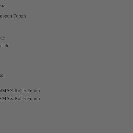
enz
upport Forum
.de
er.de
ks
NMAX Roller Forum
XMAX Roller Forum