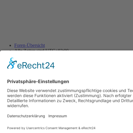
Foren-Übersicht
Alle Zeiten sind
UTC+02:00
Alle Cookies löschen
Powered by
phpBB
® Forum Software © phpBB Limited
Deutsche Übersetzung durch
phpBB.de
Cookie-Einstellungen
| Impressum
| Kontakt
Datenschutz
|
Nutzungsbedingungen
Time: 0.007s
| Peak Memory Usage: 10.11 MiB | GZIP: Off