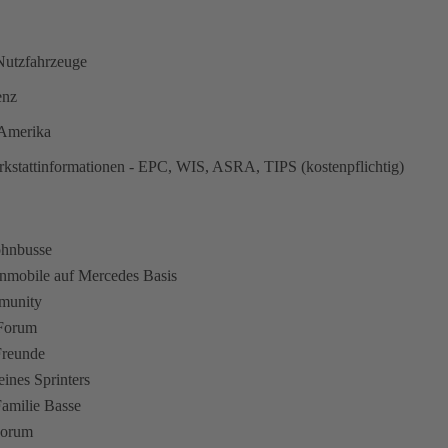
utzfahrzeuge
enz
n Amerika
kstattinformationen - EPC, WIS, ASRA, TIPS (kostenpflichtig)
ohnbusse
hnmobile auf Mercedes Basis
munity
 Forum
Freunde
eines Sprinters
amilie Basse
Forum