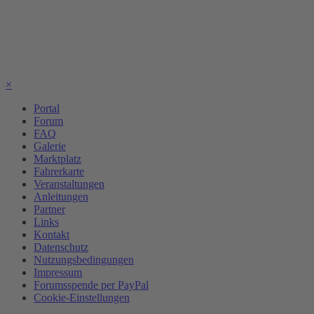
×
Portal
Forum
FAQ
Galerie
Marktplatz
Fahrerkarte
Veranstaltungen
Anleitungen
Partner
Links
Kontakt
Datenschutz
Nutzungsbedingungen
Impressum
Forumsspende per PayPal
Cookie-Einstellungen