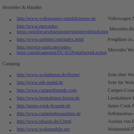
Hersteller & Händler
http://www.volkswagen-nutzfahrzeuge.de
Volkswagen N
http://www.mercedes-
Mercedes-B
benz.com/d/ecars/transporter/sprinter/default.htm
http://www.sprinter.com/index.html
Freigtliner i
http://service-parts.mercedes-
Mercedes Wer
benz.com/dcagportal/DCAGPortal/portal.action
Camping
http://www.wohnbusse.de/Home/
Seite über W
http://www.mb-mobil.de
Seite für Wo
http://www.camperfreunde.com
Camper-Com
http://www.leerkabinen-forum.de
Leerkabinen
http://james-cook-freunde.de
James Cook 
http://www.campingbusausbau.de
Selbstausbau 
http://www.tsbasse.de/2.html
Ausbau von F
http://www.wohnmobile.net
Wohnmobil-