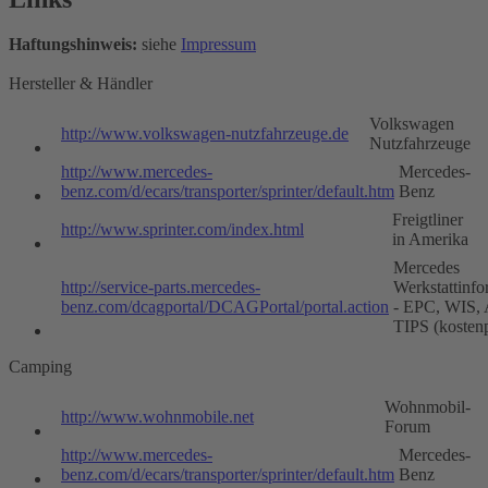
Haftungshinweis:
siehe
Impressum
Hersteller & Händler
Volkswagen
http://www.volkswagen-nutzfahrzeuge.de
Nutzfahrzeuge
http://www.mercedes-
Mercedes-
benz.com/d/ecars/transporter/sprinter/default.htm
Benz
Freigtliner
http://www.sprinter.com/index.html
in Amerika
Mercedes
http://service-parts.mercedes-
Werkstattinfo
benz.com/dcagportal/DCAGPortal/portal.action
- EPC, WIS,
TIPS (kostenp
Camping
Wohnmobil-
http://www.wohnmobile.net
Forum
http://www.mercedes-
Mercedes-
benz.com/d/ecars/transporter/sprinter/default.htm
Benz