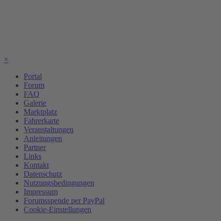
×
Portal
Forum
FAQ
Galerie
Marktplatz
Fahrerkarte
Veranstaltungen
Anleitungen
Partner
Links
Kontakt
Datenschutz
Nutzungsbedingungen
Impressum
Forumsspende per PayPal
Cookie-Einstellungen