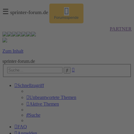
☰
sprinter-forum.de
Forumsspende
PARTNER
Zum Inhalt
sprinter-forum.de
Erweiterte
Suche
Suche
Schnellzugriff
Unbeantwortete Themen
Aktive Themen
Suche
FAQ
Anmelden