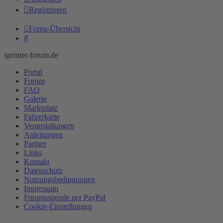
Registrieren
Foren-Übersicht
Suche
sprinter-forum.de
Portal
Forum
FAQ
Galerie
Marktplatz
Fahrerkarte
Veranstaltungen
Anleitungen
Partner
Links
Kontakt
Datenschutz
Nutzungsbedingungen
Impressum
Forumsspende per PayPal
Cookie-Einstellungen