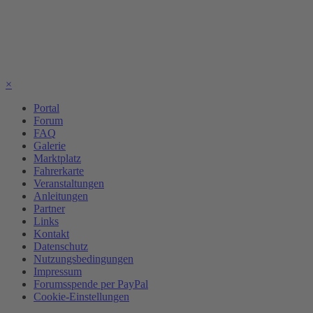
×
Portal
Forum
FAQ
Galerie
Marktplatz
Fahrerkarte
Veranstaltungen
Anleitungen
Partner
Links
Kontakt
Datenschutz
Nutzungsbedingungen
Impressum
Forumsspende per PayPal
Cookie-Einstellungen