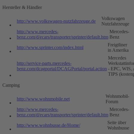
Hersteller & Händler
Volkswagen
http://www.volkswagen-nutzfahrzeuge.de
Nutzfahrzeuge
http://www.mercedes-
Mercedes-
benz.com/d/ecars/transporter/sprinter/default.htm
Benz
Freigtliner
http://www.sprinter.com/index.html
in Amerika
Mercedes
http://service-parts.mercedes-
Werkstattinfo
benz.com/dcagportal/DCAGPortal/portal.action
- EPC, WIS,
TIPS (kostenp
Camping
Wohnmobil-
http://www.wohnmobile.net
Forum
http://www.mercedes-
Mercedes-
benz.com/d/ecars/transporter/sprinter/default.htm
Benz
Seite über
http://www.wohnbusse.de/Home/
Wohnbusse