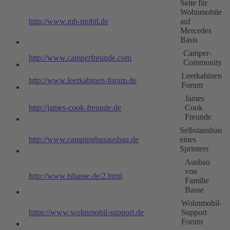
Seite für
Wohnmobile
http://www.mb-mobil.de
auf
Mercedes
Basis
Camper-
http://www.camperfreunde.com
Community
Leerkabinen
http://www.leerkabinen-forum.de
Forum
James
http://james-cook-freunde.de
Cook
Freunde
Selbstausbau
http://www.campingbusausbau.de
eines
Sprinters
Ausbau
von
http://www.tsbasse.de/2.html
Familie
Basse
Wohnmobil-
https://www.wohnmobil-support.de
Support
Forum