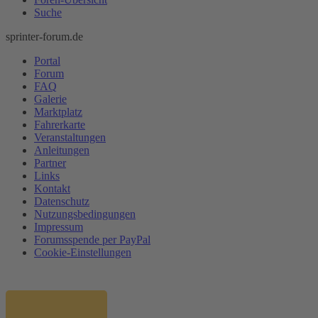
Suche
sprinter-forum.de
Portal
Forum
FAQ
Galerie
Marktplatz
Fahrerkarte
Veranstaltungen
Anleitungen
Partner
Links
Kontakt
Datenschutz
Nutzungsbedingungen
Impressum
Forumsspende per PayPal
Cookie-Einstellungen