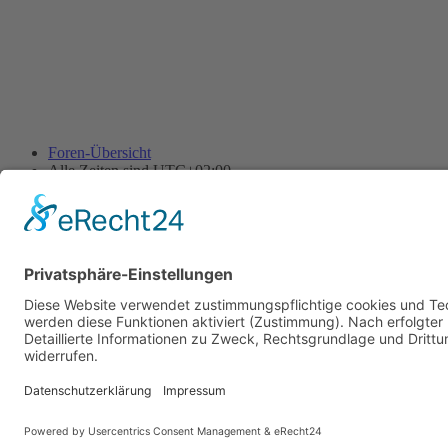
Foren-Übersicht
Alle Zeiten sind
UTC+02:00
Alle Cookies löschen
Powered by
phpBB
® Forum Software © phpBB Limited
Deutsche Übersetzung durch
phpBB.de
Cookie-Einstellungen
| Impressum
| Kontakt
Datenschutz
|
Nutzungsbedingungen
Time: 0.007s
| Peak Memory Usage: 10.11 MiB | GZIP: Off