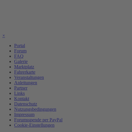
×
Portal
Forum
FAQ
Galerie
Marktplatz
Fahrerkarte
Veranstaltungen
Anleitungen
Partner
Links
Kontakt
Datenschutz
Nutzungsbedingungen
Impressum
Forumsspende per PayPal
Cookie-Einstellungen