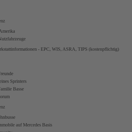
enz
n Amerika
utzfahrzeuge
kstattinformationen - EPC, WIS, ASRA, TIPS (kostenpflichtig)
Freunde
eines Sprinters
amilie Basse
Forum
enz
ohnbusse
hnmobile auf Mercedes Basis