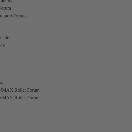
munity
 Forum
upport Forum
er.de
.de
ks
NMAX Roller Forum
XMAX Roller Forum