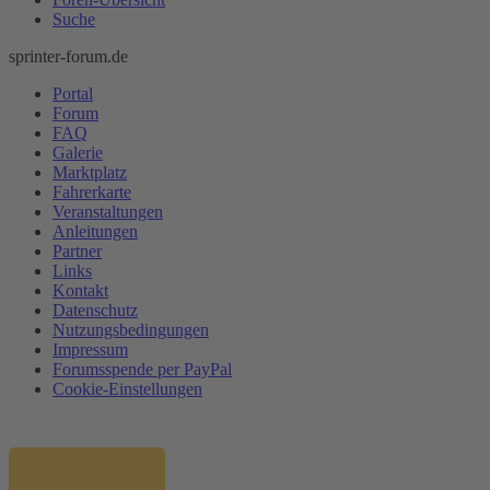
Suche
sprinter-forum.de
Portal
Forum
FAQ
Galerie
Marktplatz
Fahrerkarte
Veranstaltungen
Anleitungen
Partner
Links
Kontakt
Datenschutz
Nutzungsbedingungen
Impressum
Forumsspende per PayPal
Cookie-Einstellungen