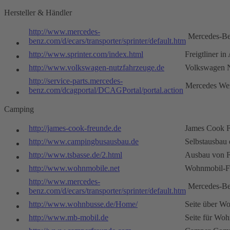
Hersteller & Händler
http://www.mercedes-
Mercedes-B
benz.com/d/ecars/transporter/sprinter/default.htm
http://www.sprinter.com/index.html
Freigtliner i
http://www.volkswagen-nutzfahrzeuge.de
Volkswagen N
http://service-parts.mercedes-
Mercedes Wer
benz.com/dcagportal/DCAGPortal/portal.action
Camping
http://james-cook-freunde.de
James Cook 
http://www.campingbusausbau.de
Selbstausbau 
http://www.tsbasse.de/2.html
Ausbau von F
http://www.wohnmobile.net
Wohnmobil-
http://www.mercedes-
Mercedes-B
benz.com/d/ecars/transporter/sprinter/default.htm
http://www.wohnbusse.de/Home/
Seite über W
http://www.mb-mobil.de
Seite für Wo