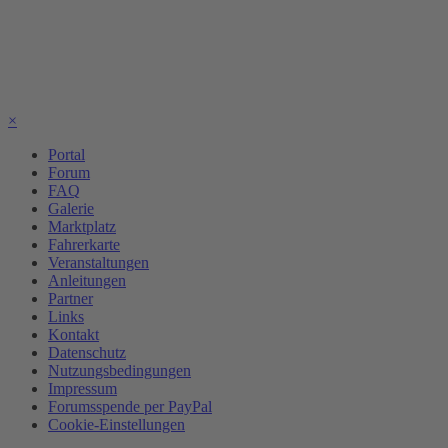
×
Portal
Forum
FAQ
Galerie
Marktplatz
Fahrerkarte
Veranstaltungen
Anleitungen
Partner
Links
Kontakt
Datenschutz
Nutzungsbedingungen
Impressum
Forumsspende per PayPal
Cookie-Einstellungen