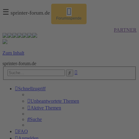
☰
sprinter-forum.de
Forumsspende
PARTNER
Zum Inhalt
sprinter-forum.de
Erweiterte
Suche
Suche
Schnellzugriff
Unbeantwortete Themen
Aktive Themen
Suche
FAQ
Anmelden