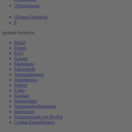
Registrieren
Foren-Übersicht
Suche
sprinter-forum.de
Portal
Forum
FAQ
Galerie
Marktplatz
Fahrerkarte
Veranstaltungen
Anleitungen
Partner
Links
Kontakt
Datenschutz
Nutzungsbedingungen
Impressum
Forumsspende per PayPal
Cookie-Einstellungen