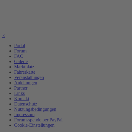
×
Portal
Forum
FAQ
Galerie
Marktplatz
Fahrerkarte
Veranstaltungen
Anleitungen
Partner
Links
Kontakt
Datenschutz
Nutzungsbedingungen
Impressum
Forumsspende per PayPal
Cookie-Einstellungen