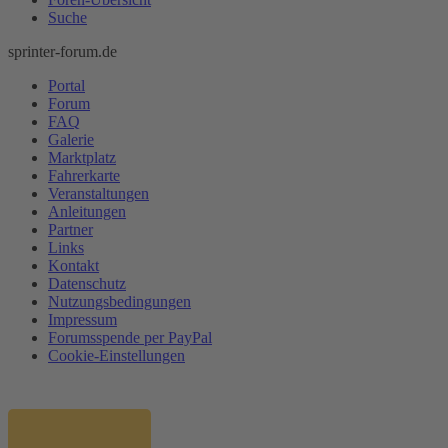
Suche
sprinter-forum.de
Portal
Forum
FAQ
Galerie
Marktplatz
Fahrerkarte
Veranstaltungen
Anleitungen
Partner
Links
Kontakt
Datenschutz
Nutzungsbedingungen
Impressum
Forumsspende per PayPal
Cookie-Einstellungen