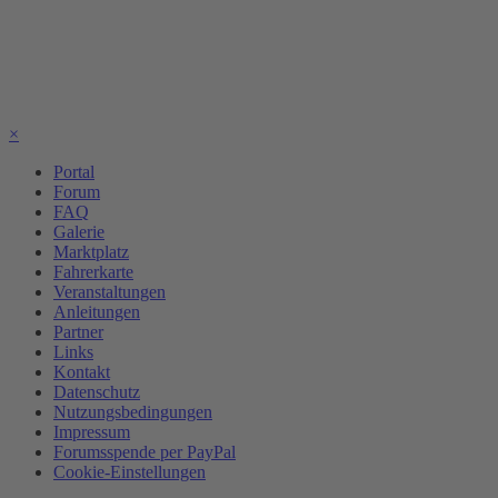
×
Portal
Forum
FAQ
Galerie
Marktplatz
Fahrerkarte
Veranstaltungen
Anleitungen
Partner
Links
Kontakt
Datenschutz
Nutzungsbedingungen
Impressum
Forumsspende per PayPal
Cookie-Einstellungen