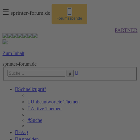
☰
sprinter-forum.de
Forumsspende
PARTNER
Zum Inhalt
sprinter-forum.de
Erweiterte
Suche
Suche
Schnellzugriff
Unbeantwortete Themen
Aktive Themen
Suche
FAQ
Anmelden