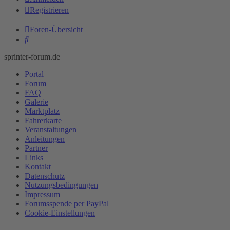
Registrieren
Foren-Übersicht
Suche
sprinter-forum.de
Portal
Forum
FAQ
Galerie
Marktplatz
Fahrerkarte
Veranstaltungen
Anleitungen
Partner
Links
Kontakt
Datenschutz
Nutzungsbedingungen
Impressum
Forumsspende per PayPal
Cookie-Einstellungen