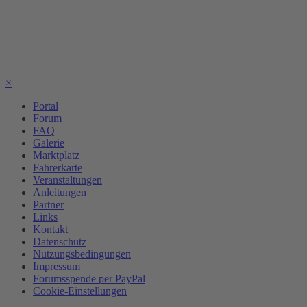
×
Portal
Forum
FAQ
Galerie
Marktplatz
Fahrerkarte
Veranstaltungen
Anleitungen
Partner
Links
Kontakt
Datenschutz
Nutzungsbedingungen
Impressum
Forumsspende per PayPal
Cookie-Einstellungen