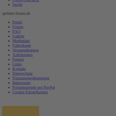
Suche
sprinter-forum.de
Portal
Forum
FAQ
Galerie
Marktplatz
Fahrerkarte
Veranstaltungen
Anleitungen
Partner
Links
Kontakt
Datenschutz
Nutzungsbedingungen
Impressum
Forumsspende per PayPal
Cookie-Einstellungen