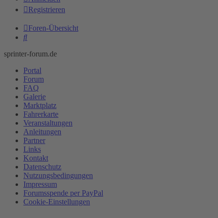
Registrieren
Foren-Übersicht
Suche
sprinter-forum.de
Portal
Forum
FAQ
Galerie
Marktplatz
Fahrerkarte
Veranstaltungen
Anleitungen
Partner
Links
Kontakt
Datenschutz
Nutzungsbedingungen
Impressum
Forumsspende per PayPal
Cookie-Einstellungen