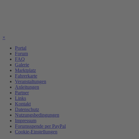
×
Portal
Forum
FAQ
Galerie
Marktplatz
Fahrerkarte
Veranstaltungen
Anleitungen
Partner
Links
Kontakt
Datenschutz
Nutzungsbedingungen
Impressum
Forumsspende per PayPal
Cookie-Einstellungen