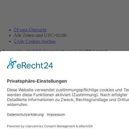
Foren-Übersicht
Alle Zeiten sind
UTC+02:00
Alle Cookies löschen
Powered by
phpBB
® Forum Software © phpBB Limited
Deutsche Übersetzung durch
phpBB.de
Cookie-Einstellungen
| Impressum
| Kontakt
Datenschutz
|
Nutzungsbedingungen
Time: 0.014s
| Peak Memory Usage: 10.09 MiB | GZIP: Off