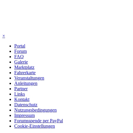
×
Portal
Forum
FAQ
Galerie
Marktplatz
Fahrerkarte
Veranstaltungen
Anleitungen
Partner
Links
Kontakt
Datenschutz
Nutzungsbedingungen
Impressum
Forumsspende per PayPal
Cookie-Einstellungen