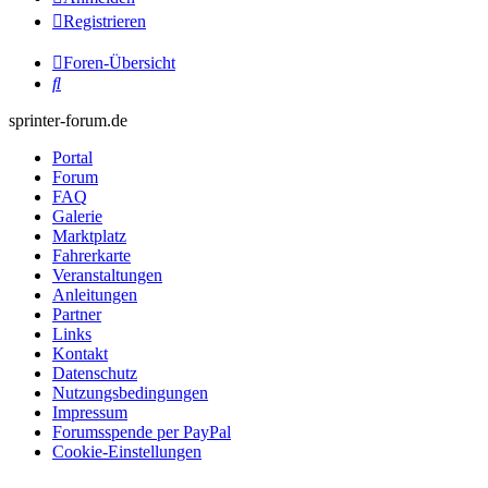
Registrieren
Foren-Übersicht
Suche
sprinter-forum.de
Portal
Forum
FAQ
Galerie
Marktplatz
Fahrerkarte
Veranstaltungen
Anleitungen
Partner
Links
Kontakt
Datenschutz
Nutzungsbedingungen
Impressum
Forumsspende per PayPal
Cookie-Einstellungen