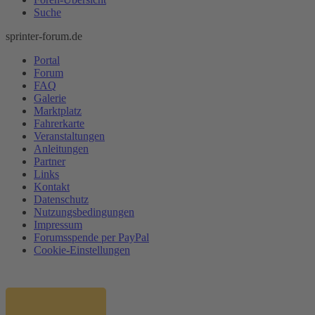
Suche
sprinter-forum.de
Portal
Forum
FAQ
Galerie
Marktplatz
Fahrerkarte
Veranstaltungen
Anleitungen
Partner
Links
Kontakt
Datenschutz
Nutzungsbedingungen
Impressum
Forumsspende per PayPal
Cookie-Einstellungen