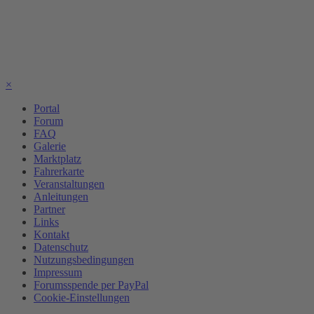
×
Portal
Forum
FAQ
Galerie
Marktplatz
Fahrerkarte
Veranstaltungen
Anleitungen
Partner
Links
Kontakt
Datenschutz
Nutzungsbedingungen
Impressum
Forumsspende per PayPal
Cookie-Einstellungen