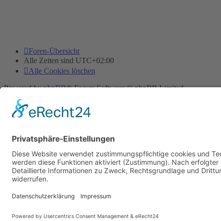
Foren-Übersicht
Alle Zeiten sind
UTC+02:00
Alle Cookies löschen
Powered by
phpBB
® Forum Software © phpBB Limited
Deutsche Übersetzung durch
phpBB.de
Cookie-Einstellungen
| Impressum
| Kontakt
Datenschutz
|
Nutzungsbedingungen
Time: 0.010s
| Peak Memory Usage: 10.09 MiB | GZIP: Off