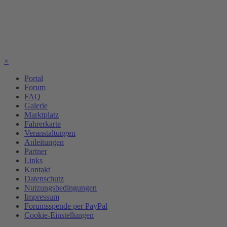
×
Portal
Forum
FAQ
Galerie
Marktplatz
Fahrerkarte
Veranstaltungen
Anleitungen
Partner
Links
Kontakt
Datenschutz
Nutzungsbedingungen
Impressum
Forumsspende per PayPal
Cookie-Einstellungen