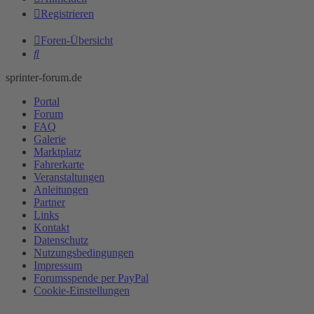
Registrieren
Foren-Übersicht
Suche
sprinter-forum.de
Portal
Forum
FAQ
Galerie
Marktplatz
Fahrerkarte
Veranstaltungen
Anleitungen
Partner
Links
Kontakt
Datenschutz
Nutzungsbedingungen
Impressum
Forumsspende per PayPal
Cookie-Einstellungen