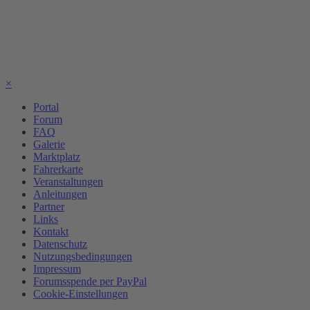
×
Portal
Forum
FAQ
Galerie
Marktplatz
Fahrerkarte
Veranstaltungen
Anleitungen
Partner
Links
Kontakt
Datenschutz
Nutzungsbedingungen
Impressum
Forumsspende per PayPal
Cookie-Einstellungen