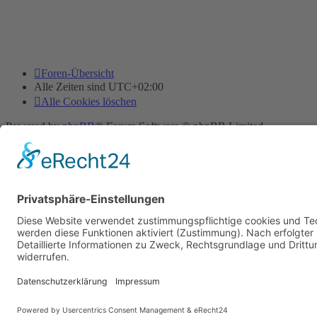
Foren-Übersicht
Alle Zeiten sind
UTC+02:00
Alle Cookies löschen
Powered by
phpBB
® Forum Software © phpBB Limited
Deutsche Übersetzung durch
phpBB.de
Cookie-Einstellungen
| Impressum
| Kontakt
Datenschutz
|
Nutzungsbedingungen
Time: 0.017s
| Peak Memory Usage: 10.08 MiB | GZIP: Off