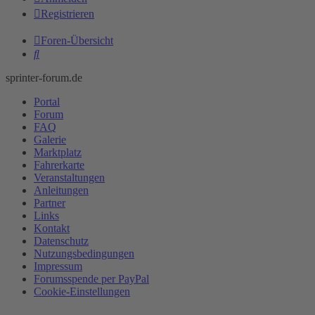
Registrieren
Foren-Übersicht
Suche
sprinter-forum.de
Portal
Forum
FAQ
Galerie
Marktplatz
Fahrerkarte
Veranstaltungen
Anleitungen
Partner
Links
Kontakt
Datenschutz
Nutzungsbedingungen
Impressum
Forumsspende per PayPal
Cookie-Einstellungen