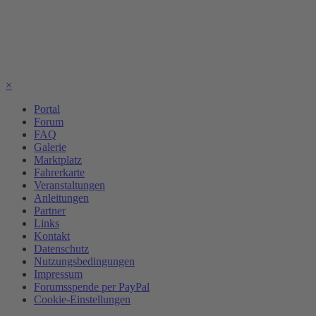
×
Portal
Forum
FAQ
Galerie
Marktplatz
Fahrerkarte
Veranstaltungen
Anleitungen
Partner
Links
Kontakt
Datenschutz
Nutzungsbedingungen
Impressum
Forumsspende per PayPal
Cookie-Einstellungen