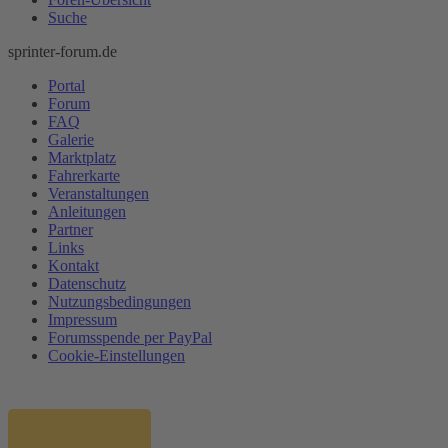
Suche
sprinter-forum.de
Portal
Forum
FAQ
Galerie
Marktplatz
Fahrerkarte
Veranstaltungen
Anleitungen
Partner
Links
Kontakt
Datenschutz
Nutzungsbedingungen
Impressum
Forumsspende per PayPal
Cookie-Einstellungen