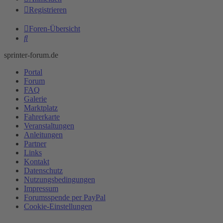
Registrieren
Foren-Übersicht
Suche
sprinter-forum.de
Portal
Forum
FAQ
Galerie
Marktplatz
Fahrerkarte
Veranstaltungen
Anleitungen
Partner
Links
Kontakt
Datenschutz
Nutzungsbedingungen
Impressum
Forumsspende per PayPal
Cookie-Einstellungen