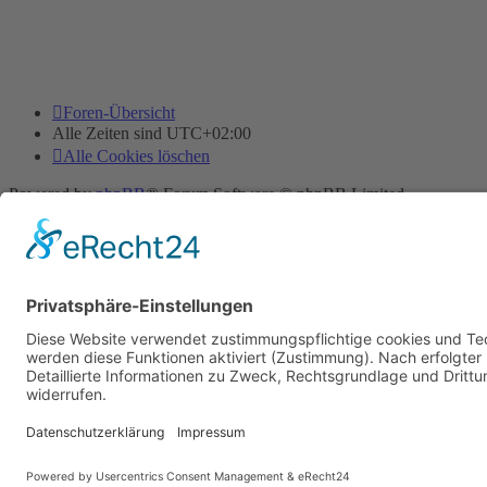
Foren-Übersicht
Alle Zeiten sind
UTC+02:00
Alle Cookies löschen
Powered by
phpBB
® Forum Software © phpBB Limited
Deutsche Übersetzung durch
phpBB.de
Cookie-Einstellungen
| Impressum
| Kontakt
Datenschutz
|
Nutzungsbedingungen
Time: 0.020s
| Peak Memory Usage: 10.09 MiB | GZIP: Off