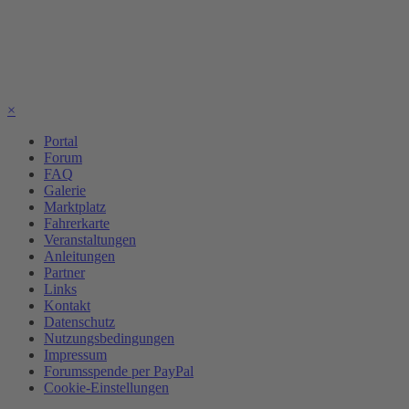
×
Portal
Forum
FAQ
Galerie
Marktplatz
Fahrerkarte
Veranstaltungen
Anleitungen
Partner
Links
Kontakt
Datenschutz
Nutzungsbedingungen
Impressum
Forumsspende per PayPal
Cookie-Einstellungen