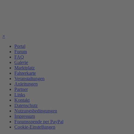
×
Portal
Forum
FAQ
Galerie
Marktplatz
Fahrerkarte
Veranstaltungen
Anleitungen
Partner
Links
Kontakt
Datenschutz
Nutzungsbedingungen
Impressum
Forumsspende per PayPal
Cookie-Einstellungen