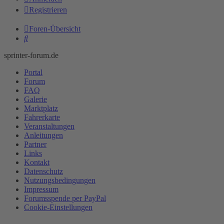
Registrieren
Foren-Übersicht
Suche
sprinter-forum.de
Portal
Forum
FAQ
Galerie
Marktplatz
Fahrerkarte
Veranstaltungen
Anleitungen
Partner
Links
Kontakt
Datenschutz
Nutzungsbedingungen
Impressum
Forumsspende per PayPal
Cookie-Einstellungen