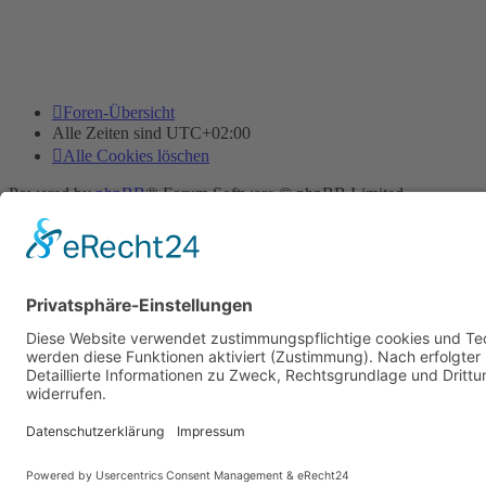
Foren-Übersicht
Alle Zeiten sind
UTC+02:00
Alle Cookies löschen
Powered by
phpBB
® Forum Software © phpBB Limited
Deutsche Übersetzung durch
phpBB.de
Cookie-Einstellungen
| Impressum
| Kontakt
Datenschutz
|
Nutzungsbedingungen
Time: 0.017s
| Peak Memory Usage: 10.09 MiB | GZIP: Off