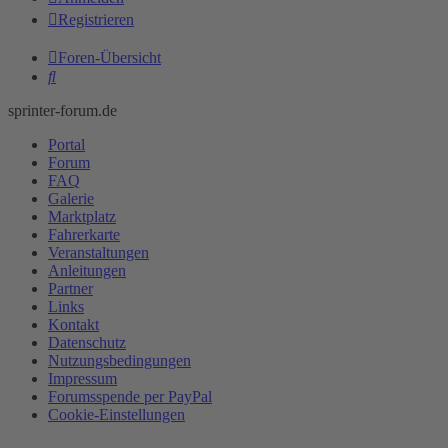
Registrieren
Foren-Übersicht
Suche
sprinter-forum.de
Portal
Forum
FAQ
Galerie
Marktplatz
Fahrerkarte
Veranstaltungen
Anleitungen
Partner
Links
Kontakt
Datenschutz
Nutzungsbedingungen
Impressum
Forumsspende per PayPal
Cookie-Einstellungen