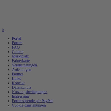
×
Portal
Forum
FAQ
Galerie
Marktplatz
Fahrerkarte
Veranstaltungen
Anleitungen
Partner
Links
Kontakt
Datenschutz
Nutzungsbedingungen
Impressum
Forumsspende per PayPal
Cookie-Einstellungen