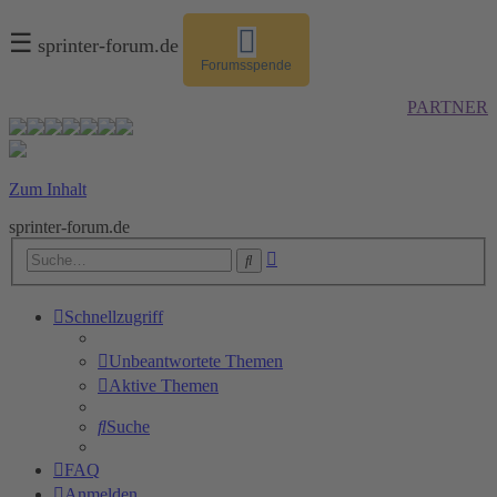
☰
sprinter-forum.de
Forumsspende
PARTNER
Zum Inhalt
sprinter-forum.de
Erweiterte
Suche
Suche
Schnellzugriff
Unbeantwortete Themen
Aktive Themen
Suche
FAQ
Anmelden