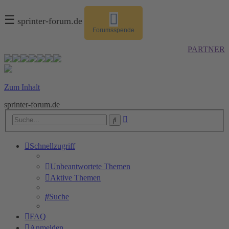
☰
sprinter-forum.de
Forumsspende
PARTNER
Zum Inhalt
sprinter-forum.de
Erweiterte
Suche
Suche
Schnellzugriff
Unbeantwortete Themen
Aktive Themen
Suche
FAQ
Anmelden