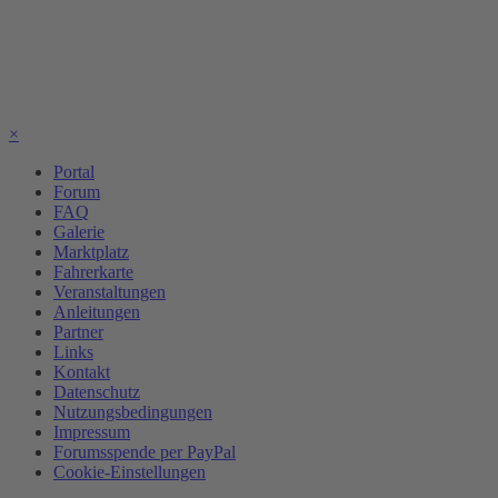
×
Portal
Forum
FAQ
Galerie
Marktplatz
Fahrerkarte
Veranstaltungen
Anleitungen
Partner
Links
Kontakt
Datenschutz
Nutzungsbedingungen
Impressum
Forumsspende per PayPal
Cookie-Einstellungen