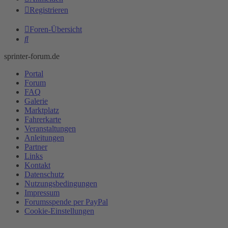
Registrieren
Foren-Übersicht
Suche
sprinter-forum.de
Portal
Forum
FAQ
Galerie
Marktplatz
Fahrerkarte
Veranstaltungen
Anleitungen
Partner
Links
Kontakt
Datenschutz
Nutzungsbedingungen
Impressum
Forumsspende per PayPal
Cookie-Einstellungen