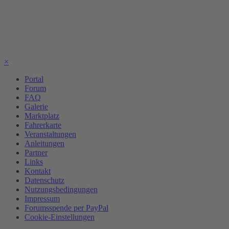
×
Portal
Forum
FAQ
Galerie
Marktplatz
Fahrerkarte
Veranstaltungen
Anleitungen
Partner
Links
Kontakt
Datenschutz
Nutzungsbedingungen
Impressum
Forumsspende per PayPal
Cookie-Einstellungen