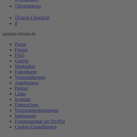
Registrieren
Foren-Übersicht
Suche
sprinter-forum.de
Portal
Forum
FAQ
Galerie
Marktplatz
Fahrerkarte
Veranstaltungen
Anleitungen
Partner
Links
Kontakt
Datenschutz
Nutzungsbedingungen
Impressum
Forumsspende per PayPal
Cookie-Einstellungen