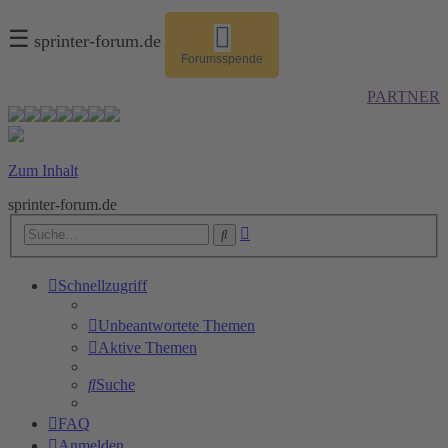
☰
sprinter-forum.de
Forumsspende
PARTNER
Zum Inhalt
sprinter-forum.de
Erweiterte
Suche
Suche
Schnellzugriff
Unbeantwortete Themen
Aktive Themen
Suche
FAQ
Anmelden