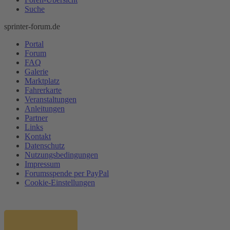
Suche
sprinter-forum.de
Portal
Forum
FAQ
Galerie
Marktplatz
Fahrerkarte
Veranstaltungen
Anleitungen
Partner
Links
Kontakt
Datenschutz
Nutzungsbedingungen
Impressum
Forumsspende per PayPal
Cookie-Einstellungen