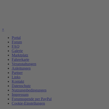
×
Portal
Forum
FAQ
Galerie
Marktplatz
Fahrerkarte
Veranstaltungen
Anleitungen
Partner
Links
Kontakt
Datenschutz
Nutzungsbedingungen
Impressum
Forumsspende per PayPal
Cookie-Einstellungen