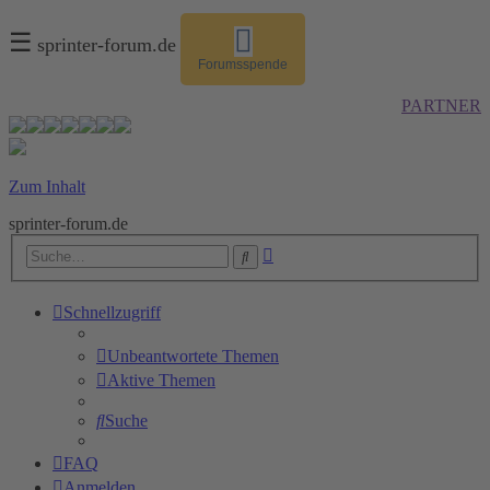
☰
sprinter-forum.de
Forumsspende
PARTNER
Zum Inhalt
sprinter-forum.de
Erweiterte
Suche
Suche
Schnellzugriff
Unbeantwortete Themen
Aktive Themen
Suche
FAQ
Anmelden