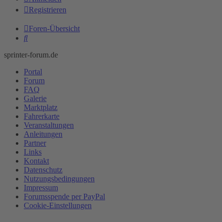
Registrieren
Foren-Übersicht
Suche
sprinter-forum.de
Portal
Forum
FAQ
Galerie
Marktplatz
Fahrerkarte
Veranstaltungen
Anleitungen
Partner
Links
Kontakt
Datenschutz
Nutzungsbedingungen
Impressum
Forumsspende per PayPal
Cookie-Einstellungen