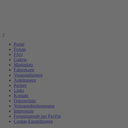
×
Portal
Forum
FAQ
Galerie
Marktplatz
Fahrerkarte
Veranstaltungen
Anleitungen
Partner
Links
Kontakt
Datenschutz
Nutzungsbedingungen
Impressum
Forumsspende per PayPal
Cookie-Einstellungen